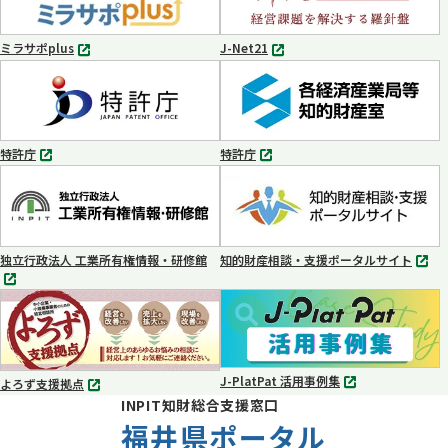
で
で
開
開
く
く
ミラサポplus
J-Net21
別
別
タ
タ
ブ
ブ
で
で
開
開
く
く
特許庁
特許庁
別
別
タ
タ
ブ
ブ
で
で
開
開
く
く
独立行政法人 工業所有権情報・研修館
知的財産相談・支援ポータルサイト
別
別
タ
タ
ブ
ブ
で
で
開
開
く
く
J-PlatPat 活用事例集
よろず支援拠点
別
別
INPIT知財総合支援窓口
タ
タ
ブ
福井県ポータル
ブ
で
で