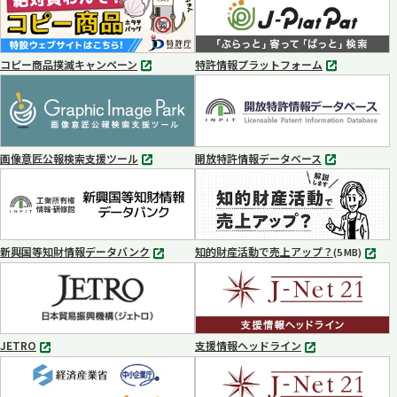
コピー商品撲滅キャンペーン
特許情報プラットフォーム
別
別
タ
タ
ブ
ブ
で
で
開
開
く
く
画像意匠公報検索支援ツール
開放特許情報データベース
別
別
タ
タ
ブ
ブ
で
で
開
開
く
く
新興国等知財情報データバンク
知的財産活動で売上アップ？
MP4
(5 MB)
別
タ
ブ
で
開
く
JETRO
支援情報ヘッドライン
別
別
タ
タ
ブ
ブ