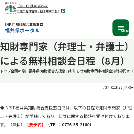
［INPIT］独立行政法人
工業所有権情報・研修館はこちら
別
タ
ブ
INPIT知財総合支援窓口
で
福井県ポータル
開
MENU
く
本
知財専門家（弁理士・弁護士）
文
による無料相談会日程（8月）
へ
移
トップ
全国の窓口
福井県 知財総合支援窓口
お知らせ
知財専門家相談会
知財専門家（
動
2020年07月28日
◆INPIT福井県知財総合支援窓口では、以下の日程で知財専門家（弁理
士・弁護士）が常駐しており、知財に関する相談を受け付けておりま
す。（無料）
【要予約】
（TEL：0776-55-2100）