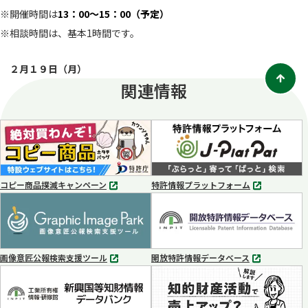
※開催時間は
13：00～15：00（予定）
※相談時間は、基本1時間です。
２月１９日（月）
関連情報
コピー商品撲滅キャンペーン
特許情報プラットフォーム
別
別
タ
タ
ブ
ブ
で
で
開
開
く
く
画像意匠公報検索支援ツール
開放特許情報データベース
別
別
タ
タ
ブ
ブ
で
で