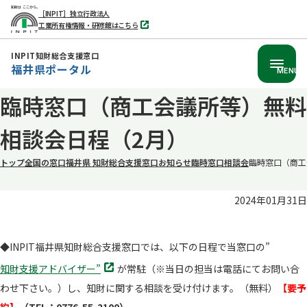
［INPIT］独立行政法人
工業所有権情報・研修館はこちら
別
タ
ブ
INPIT知財総合支援窓口
で
福井県ポータル
開
MENU
く
本
臨時窓口（商工会議所等）無料
文
相談会日程（2月）
へ
移
トップ
全国の窓口
福井県 知財総合支援窓口
お知らせ
臨時窓口相談会
臨時窓口（商工
動
2024年01月31日
◆INPIT福井県知財総合支援窓口では、以下の日程で当窓口の”
別
知財支援アドバイザー”
が常駐（※当日の担当は電話にてお問い合
タ
わせ下さい。）し、知財に関する相談を受け付けます。（無料）
【要予
ブ