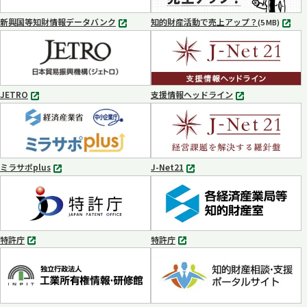
開
開
く
く
新興国等知財情報データバンク
知的財産活動で売上アップ？
MP4
(5 MB)
別
タ
ブ
で
開
く
JETRO
支援情報ヘッドライン
別
別
タ
タ
ブ
ブ
で
で
開
開
く
く
ミラサポplus
J-Net21
別
別
タ
タ
ブ
ブ
で
で
開
開
く
く
特許庁
特許庁
別
別
タ
タ
ブ
ブ
で
で
開
開
く
く