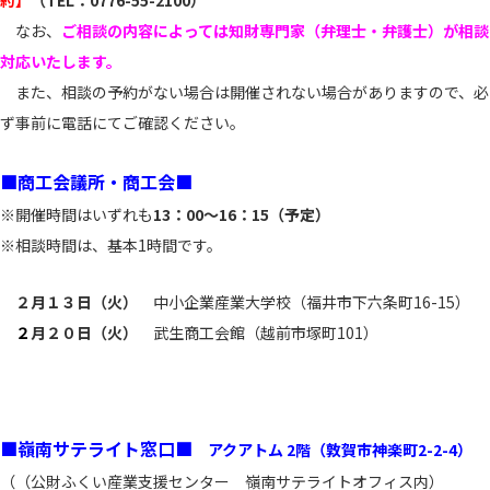
約】
（TEL：0776-55-2100）
で
開
なお、
ご相談の内容によっては知財専門家（弁理士・弁護士）が相談
く
対応いたします。
また、相談の予約がない場合は開催されない場合がありますので、必
ず事前に電話にてご確認ください。
■商工会議所・商工会■
※開催時間はいずれも
13：00～16：15（予定）
※相談時間は、基本1時間です。
２月１３
日（火）
中小企業産業大学校（福井市下六条町16-15）
２
月２０日（火）
武生商工会館（越前市塚町101）
■嶺南サテライト窓口■
アクアトム 2階（敦賀市神楽町2-2-4）
（（公財ふくい産業支援センター 嶺南サテライトオフィス内）