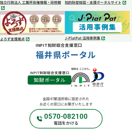
独立行政法人 工業所有権情報・研修館
知的財産相談・支援ポータルサイト
別
別
タ
タ
ブ
ブ
で
で
開
開
く
く
J-PlatPat 活用事例集
よろず支援拠点
別
別
INPIT知財総合支援窓口
タ
タ
ブ
福井県ポータル
ブ
で
で
開
開
く
く
全国47都道府県に設定された
お近くの窓口にお繋ぎいたします
0570-082100
電話をかける