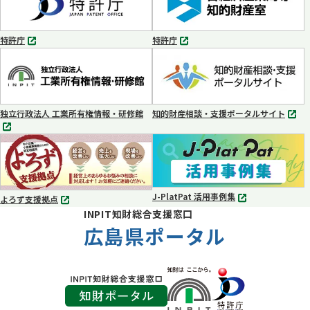
で
で
開
開
く
く
特許庁
特許庁
別
別
タ
タ
ブ
ブ
で
で
開
開
く
く
独立行政法人 工業所有権情報・研修館
知的財産相談・支援ポータルサイト
別
別
タ
タ
ブ
ブ
で
で
開
開
く
く
J-PlatPat 活用事例集
よろず支援拠点
別
別
INPIT知財総合支援窓口
タ
タ
ブ
広島県ポータル
ブ
で
で
開
開
く
く