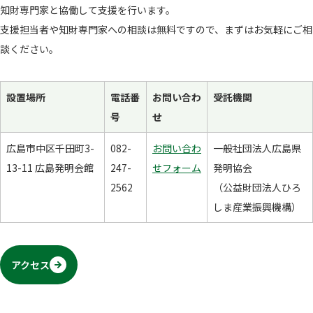
知財専門家と​協働して​支援を​行います。​
支援担当者や知財専門家への​相談は​無料ですので、​まずは​お気軽に​ご相
談ください。
設置場​所​
電話番
お問い合わ
受​託機​関
号
せ
広島市中区千田町3-
082-
お問い合わ
一般社団法人広島県
13-11 広島発明会館
247-
せフォーム
発明協会
2562
（公益財団法人ひろ
しま産業振興機構）
アクセス