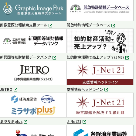
タ
タ
ブ
ブ
で
で
開
開
く
く
画像意匠公報検索支援ツール
開放特許情報データベース
別
別
タ
タ
ブ
ブ
で
で
開
開
く
く
新興国等知財情報データバンク
知的財産活動で売上アップ？
MP4
(5 MB)
別
タ
ブ
で
開
く
JETRO
支援情報ヘッドライン
別
別
タ
タ
ブ
ブ
で
で
開
開
く
く
ミラサポplus
J-Net21
別
別
タ
タ
ブ
ブ