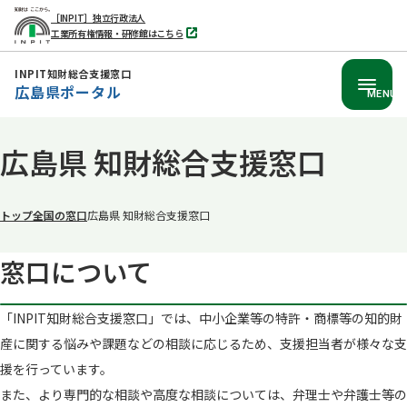
［INPIT］独立行政法人
工業所有権情報・研修館はこちら
別
タ
ブ
INPIT知財総合支援窓口
で
広島県ポータル
開
MENU
く
本
広島県 知財総合支援窓口
文
へ
移
トップ
全国の窓口
広島県 知財総合支援窓口
動
窓口に​ついて​
「INPIT知財総合支援窓口」では、​中小企業等の​特許・商標等の​知的財
産に​関する​悩みや​課題などの​相談に​応じる​ため、​支援担当者が​様々な​支
援を​行っています。​
また、​より​専門的な​相談や​高度な​相談に​ついては、​弁理士や​弁護士等の​