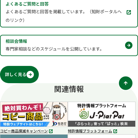
よくあるご質問と回答
別
よくあるご質問と回答を掲載しています。（知財ポータルへ
タ
のリンク）
ブ
で
開
相談会情報
く
専門家相談などのスケジュールを公開しています。
詳しく見る
関連情報
コピー商品撲滅キャンペーン
特許情報プラットフォーム
別
別