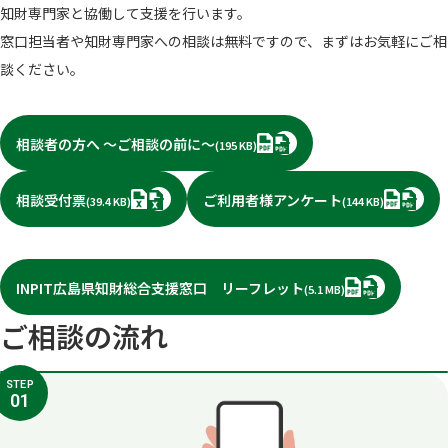
知財専門家と協働して支援を行います。
窓口担当者や知財専門家への相談は無料ですので、まずはお気軽にご相
談ください。
PDF
相談者の方へ ～ご相談の前に～
(195 KB)
XLSX
PDF
相談受付票
ご利用者様アンケート
(39.4 KB)
(144 KB)
PDF
INPIT広島県知財総合支援窓口 リーフレット
(5.1 MB)
ご相談の流れ
STEP
01