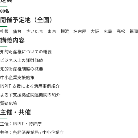
ブ
で
80名
開
開催予定地（全国）
く
札幌 仙台 さいたま 東京 横浜 名古屋 大阪 広島 高松 福岡
講義内容
知的財産権についての概要
ビジネス上の知財価値
知的財産権制度の概要
中小企業支援施策
INPIT 支援による活用事例紹介
よろず支援拠点関連機関の紹介
質疑応答
主催・共催
主催：INPIT・特許庁
共催：各経済産業局 / 中小企業庁