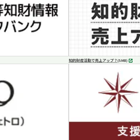
く
知的財産活動で売上アップ？
MP4
(5 MB)