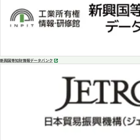
く
新興国等知財情報データバンク
別
タ
ブ
で
開
く