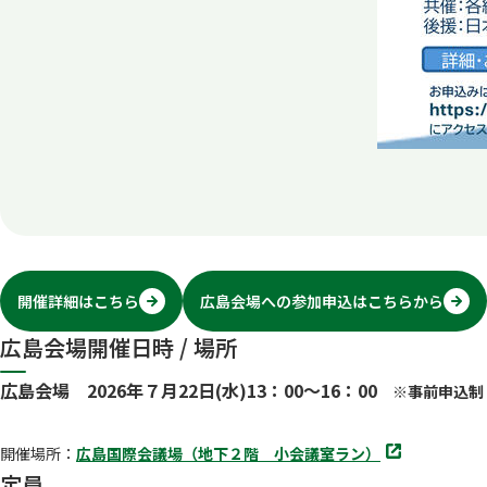
開催詳細はこちら
広島会場への参加申込はこちらから
別
別
タ
タ
広島会場開催日時 / 場所
ブ
ブ
で
で
開
開
広島会場 2026年７月22日(水)13：00～16：00
※事前申込制（
く
く
別
開催場所：
広島国際会議場（地下２階 小会議室ラン）
タ
定員