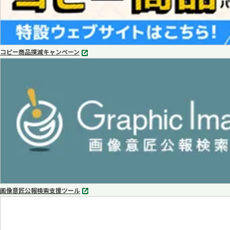
コピー商品撲滅キャンペーン
別
タ
ブ
で
開
く
画像意匠公報検索支援ツール
別
タ
ブ
で
開