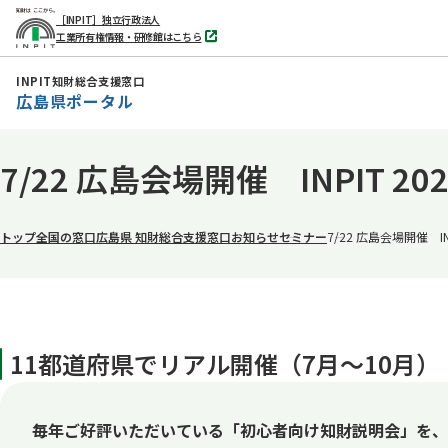
［INPIT］独立行政法人
工業所有権情報・研修館はこちら
別
タ
ブ
INPIT知財総合支援窓口
で
広島県ポータル
開
く
本
7/22 広島会場開催 INPIT
文
へ
移
トップ
全国の窓口
広島県 知財総合支援窓口
お知らせ
セミナー
7/22 広島会場開催 
動
11都道府県でリアル開催（7月～10月）！
毎年ご好評いただいている「初心者向け知財説明会」を、2