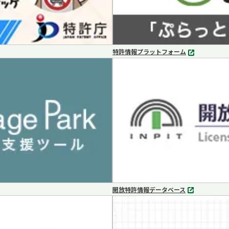
特許情報プラットフォーム
別
タ
ブ
で
開
く
開放特許情報データベース
別
タ
ブ
で
開