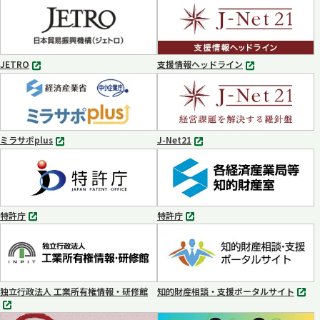
タ
ブ
で
開
く
JETRO
支援情報ヘッドライン
別
別
タ
タ
ブ
ブ
で
で
開
開
く
く
ミラサポplus
J-Net21
別
別
タ
タ
ブ
ブ
で
で
開
開
く
く
特許庁
特許庁
別
別
タ
タ
ブ
ブ
で
で
開
開
く
く
独立行政法人 工業所有権情報・研修館
知的財産相談・支援ポータルサイト
別
別
タ
タ