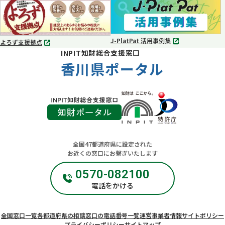
ブ
ブ
で
で
開
開
く
く
J-PlatPat 活用事例集
よろず支援拠点
別
別
INPIT知財総合支援窓口
タ
タ
ブ
香川県ポータル
ブ
で
で
開
開
く
く
全国47都道府県に設定された
お近くの窓口にお繋ぎいたします
0570-082100
電話をかける
全国窓口一覧
各都道府県の相談窓口の電話番号一覧
運営事業者情報
サイトポリシー
プライバシーポリシー
サイトマップ