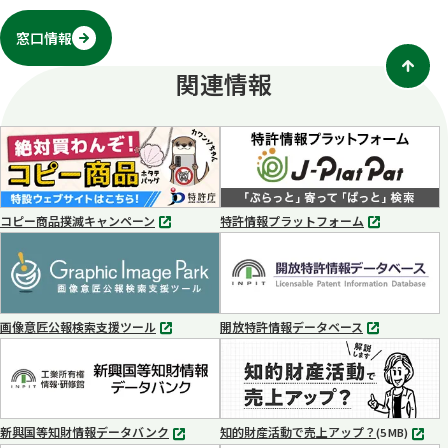
窓口情報
関連情報
コピー商品撲滅キャンペーン
特許情報プラットフォーム
別
別
タ
タ
ブ
ブ
で
で
開
開
く
く
画像意匠公報検索支援ツール
開放特許情報データベース
別
別
タ
タ
ブ
ブ
で
で
開
開
く
く
新興国等知財情報データバンク
知的財産活動で売上アップ？
MP4
(5 MB)
別