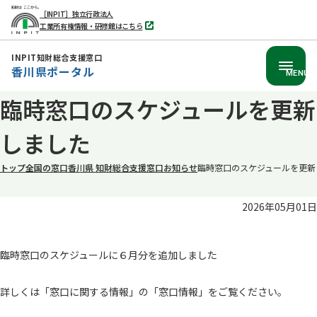
［INPIT］独立行政法人
工業所有権情報・研修館はこちら
別
タ
ブ
INPIT知財総合支援窓口
で
香川県ポータル
開
MENU
く
本
臨時窓口のスケジュールを更新
文
しました
へ
移
トップ
全国の窓口
香川県 知財総合支援窓口
お知らせ
臨時窓口のスケジュールを更新
動
2026年05月01日
臨時窓口のスケジュールに６月分を追加しました
詳しくは「窓口に関する情報」の「窓口情報」をご覧ください。