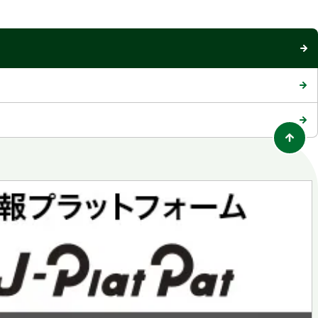
ブ
で
開
く