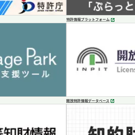
特許情報プラットフォーム
別
タ
ブ
で
開
く
開放特許情報データベース
別
タ
ブ
で
開
く