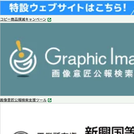
コピー商品撲滅キャンペーン
別
タ
ブ
で
開
く
画像意匠公報検索支援ツール
別
タ
ブ
で
開
く