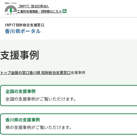
［INPIT］独立行政法人
工業所有権情報・研修館はこちら
別
タ
ブ
INPIT知財総合支援窓口
で
香川県ポータル
開
く
本
支援事例
文
へ
移
トップ
全国の窓口
香川県 知財総合支援窓口
支援事例
動
全国の支援事例
全国の支援事例がご覧いただけます。
香川県の支援事例
県の支援事例がご覧いただけます。