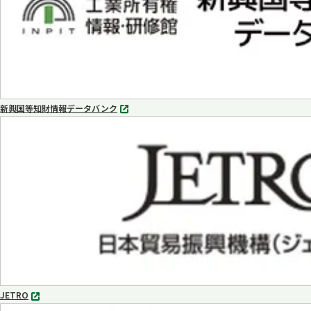
新興国等知財情報データバンク
別
タ
ブ
で
開
く
JETRO
別