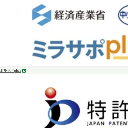
タ
ブ
で
開
く
ミラサポplus
別
タ
ブ
で
開
く