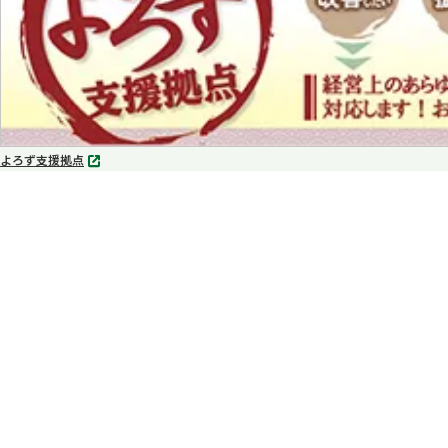
よろず支援拠点
別
タ
ブ
で
開
く