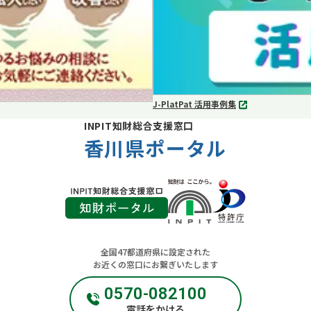
J-PlatPat 活用事例集
別
タ
INPIT知財総合支援窓口
ブ
香川県ポータル
で
開
く
全国47都道府県に設定された
お近くの窓口にお繋ぎいたします
0570-082100
電話をかける