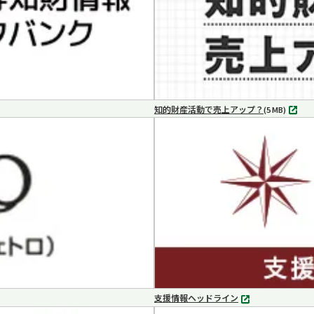
知的財産活動で売上アップ？
MP4
(5 MB)
支援情報ヘッドライン
別