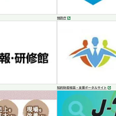
特許庁
別
タ
ブ
で
開
く
知的財産相談・支援ポータルサイト
別
タ
ブ
で
開
く