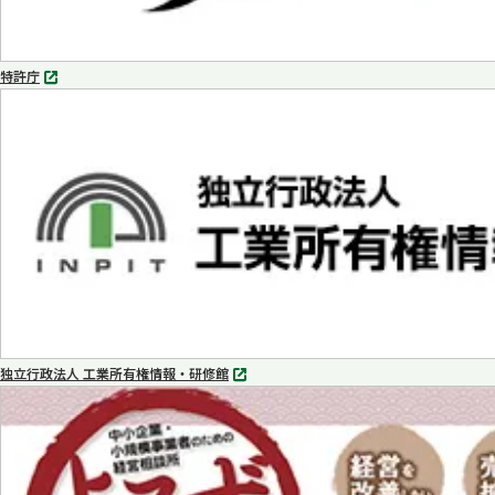
特許庁
別
タ
ブ
で
開
く
独立行政法人 工業所有権情報・研修館
別
タ
ブ
で
開
く