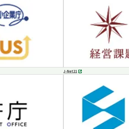
タ
ブ
で
開
く
J-Net21
別
タ
ブ
で
開
く