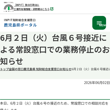
［INPIT］独立行政法人
工業所有権情報・研修館はこちら
別
タ
ブ
INPIT知財総合支援窓口
で
鹿児島県ポータル
開
MENU
く
6月２日（火）台風６号接近に
本
文
よる常設窓口での業務停止のお
へ
移
知らせ
動
トップ
全国の窓口
鹿児島県 知財総合支援窓口
お知らせ
6月２日（火）台風６号接近
2026年06月02日
本日、6月２日（火）台風６号の接近のため、常設窓口での相談対応を