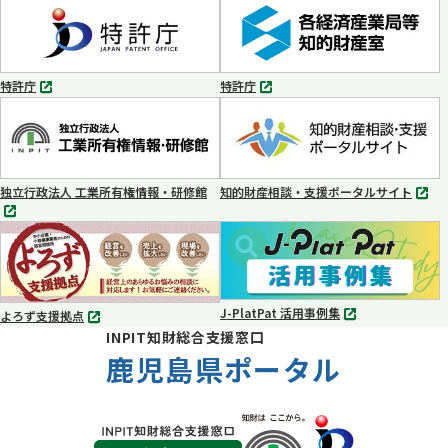
タ
タ
ブ
ブ
で
で
開
開
く
く
特許庁
特許庁
別
別
タ
タ
ブ
ブ
で
で
開
開
く
く
独立行政法人 工業所有権情報・研修館
知的財産相談・支援ポータルサイト
別
別
タ
タ
ブ
ブ
で
で
開
開
く
く
J-PlatPat 活用事例集
よろず支援拠点
別
別
INPIT知財総合支援窓口
タ
タ
ブ
鹿児島県ポータル
ブ
で
で
開
開
く
く