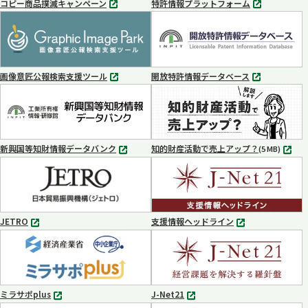
コピー商品撲滅キャンペーン
特許情報プラットフォーム
別
別
タ
タ
ブ
ブ
で
で
開
開
く
く
画像意匠公報検索支援ツール
開放特許情報データベース
別
別
タ
タ
ブ
ブ
で
で
開
開
く
く
新興国等知財情報データバンク
知的財産活動で売上アップ？
MP4
(5 MB)
別
タ
ブ
で
開
く
JETRO
支援情報ヘッドライン
別
別
タ
タ
ブ
ブ
で
で
開
開
く
く
ミラサポplus
J-Net21
別
別