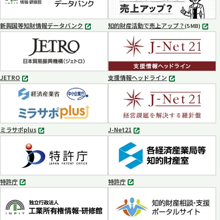
で
で
開
開
く
く
新興国等知財情報データバンク
知的財産活動で売上アップ？
MP4
(5 MB)
別
タ
ブ
で
開
く
JETRO
支援情報ヘッドライン
別
別
タ
タ
ブ
ブ
で
で
開
開
く
く
ミラサポplus
J-Net21
別
別
タ
タ
ブ
ブ
で
で
開
開
く
く
特許庁
特許庁
別
別
タ
タ
ブ
ブ
で
で
開
開