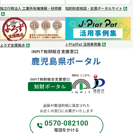
く
く
独立行政法人 工業所有権情報・研修館
知的財産相談・支援ポータルサイト
別
別
タ
タ
ブ
ブ
で
で
開
開
く
く
J-PlatPat 活用事例集
よろず支援拠点
別
別
INPIT知財総合支援窓口
タ
タ
ブ
鹿児島県ポータル
ブ
で
で
開
開
く
く
全国47都道府県に設定された
お近くの窓口にお繋ぎいたします
0570-082100
電話をかける