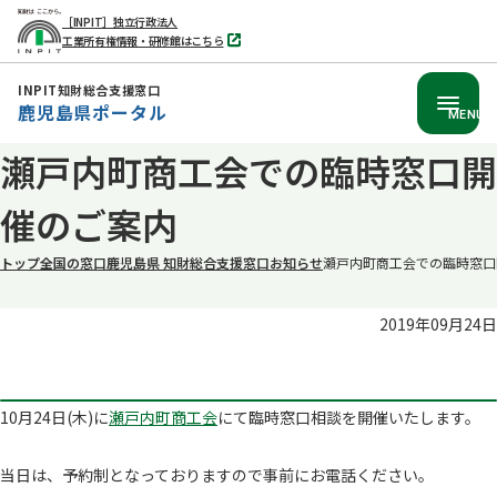
［INPIT］独立行政法人
工業所有権情報・研修館はこちら
別
タ
ブ
INPIT知財総合支援窓口
で
鹿児島県ポータル
開
MENU
く
本
瀬戸内町商工会での臨時窓口開
文
催のご案内
へ
移
トップ
全国の窓口
鹿児島県 知財総合支援窓口
お知らせ
瀬戸内町商工会での臨時窓口
動
2019年09月24日
10月24日(木)に
瀬戸内町商工会
にて臨時窓口相談を開催いたします。
当日は、予約制となっておりますので事前にお電話ください。