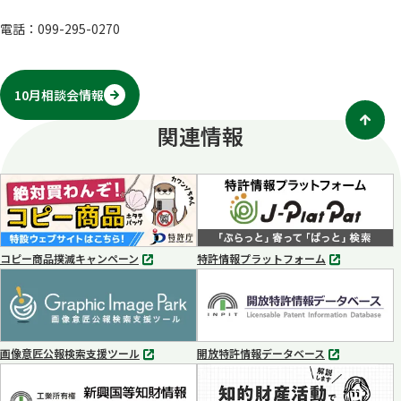
電話：099-295-0270
10月相談会情報
関連情報
コピー商品撲滅キャンペーン
特許情報プラットフォーム
別
別
タ
タ
ブ
ブ
で
で
開
開
く
く
画像意匠公報検索支援ツール
開放特許情報データベース
別
別
タ
タ
ブ
ブ