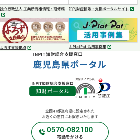
く
く
独立行政法人 工業所有権情報・研修館
知的財産相談・支援ポータルサイト
別
別
タ
タ
ブ
ブ
で
で
開
開
く
く
J-PlatPat 活用事例集
よろず支援拠点
別
別
INPIT知財総合支援窓口
タ
タ
ブ
鹿児島県ポータル
ブ
で
で
開
開
く
く
全国47都道府県に設定された
お近くの窓口にお繋ぎいたします
0570-082100
電話をかける