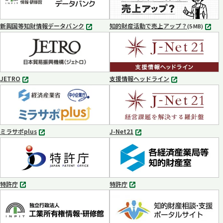
で
で
開
開
く
く
新興国等知財情報データバンク
知的財産活動で売上アップ？
MP4
(5 MB)
別
タ
ブ
で
開
く
JETRO
支援情報ヘッドライン
別
別
タ
タ
ブ
ブ
で
で
開
開
く
く
ミラサポplus
J-Net21
別
別
タ
タ
ブ
ブ
で
で
開
開
く
く
特許庁
特許庁
別
別
タ
タ
ブ
ブ
で
で
開
開