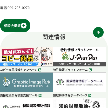
電話:099-295-0270
相談会情報
関連情報
コピー商品撲滅キャンペーン
特許情報プラットフォーム
別
別
タ
タ
ブ
ブ
で
で
開
開
く
く
画像意匠公報検索支援ツール
開放特許情報データベース
別
別
タ
タ
ブ
ブ