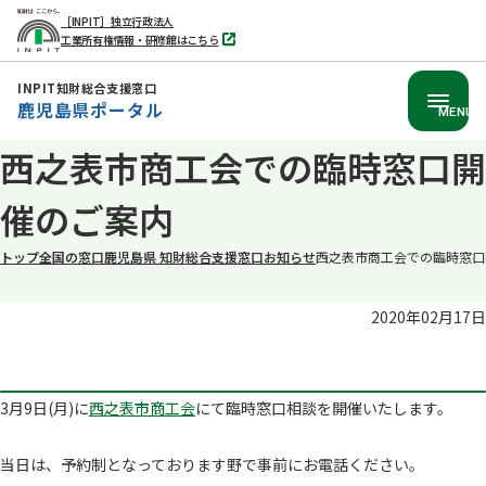
［INPIT］独立行政法人
工業所有権情報・研修館はこちら
別
タ
ブ
INPIT知財総合支援窓口
で
鹿児島県ポータル
開
MENU
く
本
西之表市商工会での臨時窓口開
文
催のご案内
へ
移
トップ
全国の窓口
鹿児島県 知財総合支援窓口
お知らせ
西之表市商工会での臨時窓口
動
2020年02月17日
3月9日(月)に
西之表市商工会
にて臨時窓口相談を開催いたします。
当日は、予約制となっております野で事前にお電話ください。