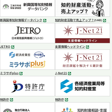
タ
タ
ブ
ブ
で
で
開
開
く
く
新興国等知財情報データバンク
知的財産活動で売上アップ？
MP4
(5 MB)
別
タ
ブ
で
開
く
JETRO
支援情報ヘッドライン
別
別
タ
タ
ブ
ブ
で
で
開
開
く
く
ミラサポplus
J-Net21
別
別
タ
タ
ブ
ブ
で
で
開
開
く
く
特許庁
特許庁
別
別
タ
タ
ブ
ブ