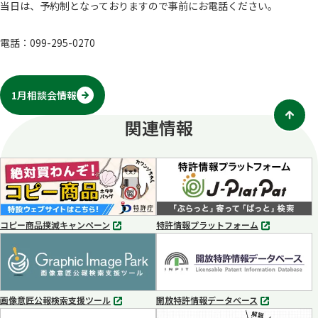
当日は、予約制となっておりますので事前にお電話ください。
電話：099-295-0270
1月相談会情報
関連情報
コピー商品撲滅キャンペーン
特許情報プラットフォーム
別
別
タ
タ
ブ
ブ
で
で
開
開
く
く
画像意匠公報検索支援ツール
開放特許情報データベース
別
別