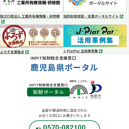
で
で
開
開
く
く
独立行政法人 工業所有権情報・研修館
知的財産相談・支援ポータルサイト
別
別
タ
タ
ブ
ブ
で
で
開
開
く
く
J-PlatPat 活用事例集
よろず支援拠点
別
別
INPIT知財総合支援窓口
タ
タ
ブ
鹿児島県ポータル
ブ
で
で
開
開
く
く
全国47都道府県に設定された
お近くの窓口にお繋ぎいたします
0570-082100