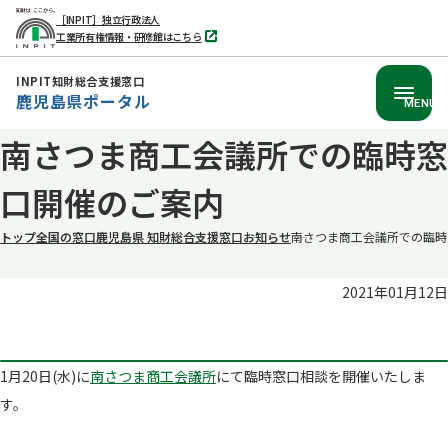
［INPIT］独立行政法人
工業所有権情報・研修館はこちら
別
タ
ブ
INPIT知財総合支援窓口
で
鹿児島県ポータル
開
MENU
く
本
南さつま商工会議所での臨時窓
文
口開催のご案内
へ
移
トップ
全国の窓口
鹿児島県 知財総合支援窓口
お知らせ
南さつま商工会議所での臨時
動
2021年01月12日
1月20日(水)に
南さつま商工会議所
にて臨時窓口相談を開催いたしま
す。