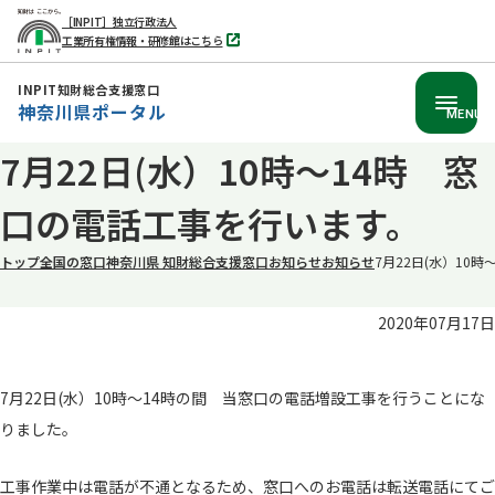
［INPIT］独立行政法人
工業所有権情報・研修館はこちら
別
タ
ブ
INPIT知財総合支援窓口
で
神奈川県ポータル
開
MENU
く
本
7月22日(水）10時～14時 窓
文
口の電話工事を行います。
へ
移
トップ
全国の窓口
神奈川県 知財総合支援窓口
お知らせ
お知らせ
7月22日(水）10
動
2020年07月17日
7月22日(水）10時～14時の間 当窓口の電話増設工事を行うことにな
りました。
工事作業中は電話が不通となるため、窓口へのお電話は転送電話にてご