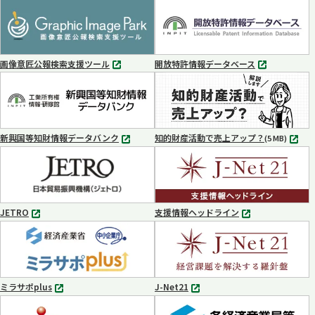
タ
タ
ブ
ブ
で
で
開
開
く
く
画像意匠公報検索支援ツール
開放特許情報データベース
別
別
タ
タ
ブ
ブ
で
で
開
開
く
く
新興国等知財情報データバンク
知的財産活動で売上アップ？
MP4
(5 MB)
別
タ
ブ
で
開
く
JETRO
支援情報ヘッドライン
別
別
タ
タ
ブ
ブ
で
で
開
開
く
く
ミラサポplus
J-Net21
別
別
タ
タ