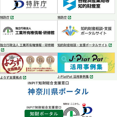
ブ
ブ
で
で
開
開
く
く
特許庁
特許庁
別
別
タ
タ
ブ
ブ
で
で
開
開
く
く
独立行政法人 工業所有権情報・研修館
知的財産相談・支援ポータルサイト
別
別
タ
タ
ブ
ブ
で
で
開
開
く
く
J-PlatPat 活用事例集
よろず支援拠点
別
別
INPIT知財総合支援窓口
タ
タ
ブ
神奈川県ポータル
ブ
で
で
開
開
く
く