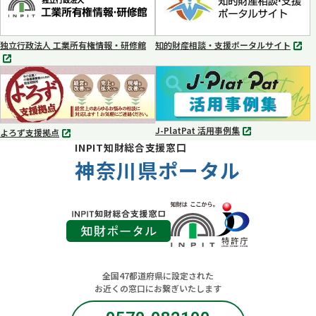
ブ
ブ
で
で
開
開
く
く
独立行政法人 工業所有権情報・研修館
知的財産相談・支援ポータルサイト
別
別
タ
タ
ブ
ブ
で
で
開
開
く
く
J-PlatPat 活用事例集
よろず支援拠点
別
別
INPIT知財総合支援窓口
タ
タ
ブ
神奈川県ポータル
ブ
で
で
開
開
く
く
全国47都道府県に設定された
お近くの窓口にお繋ぎいたします