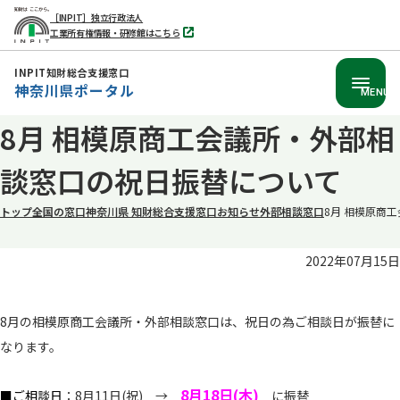
［INPIT］独立行政法人
工業所有権情報・研修館はこちら
別
タ
ブ
INPIT知財総合支援窓口
で
神奈川県ポータル
開
MENU
く
本
8月 相模原商工会議所・外部相
文
談窓口の祝日振替について
へ
移
トップ
全国の窓口
神奈川県 知財総合支援窓口
お知らせ
外部相談窓口
8月 相模原商
動
2022年07月15日
8月の相模原商工会議所・外部相談窓口は、祝日の為ご相談日が振替に
なります。
8
月18日(木)
■ご相談日
：8月11日(祝) →
に振替