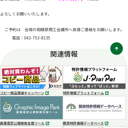
よろしくお願いいたします。
ご予約は 会場の相模原商工会議所へ直接ご連絡をお願いします。
電話：042-753-8135
関連情報
コピー商品撲滅キャンペーン
特許情報プラットフォーム
別
別
タ
タ
ブ
ブ
で
で
開
開
く
く
画像意匠公報検索支援ツール
開放特許情報データベース
別
別