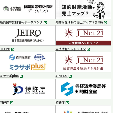
タ
タ
ブ
ブ
で
で
開
開
く
く
新興国等知財情報データバンク
知的財産活動で売上アップ？
MP4
(5 MB)
別
タ
ブ
で
開
く
JETRO
支援情報ヘッドライン
別
別
タ
タ
ブ
ブ
で
で
開
開
く
く
ミラサポplus
J-Net21
別
別
タ
タ
ブ
ブ
で
で
開
開
く
く
特許庁
特許庁
別
別
タ
タ