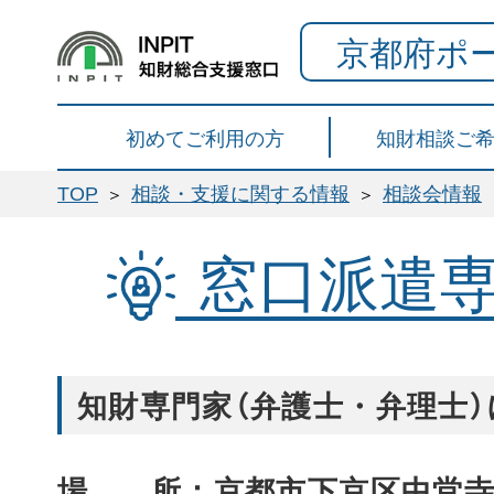
京都府ポ
初めてご利用の方
知財相談ご
TOP
相談・支援に関する情報
相談会情報
窓口派遣
知財専門家（弁護士・弁理士
場 所：京都市下京区中堂寺