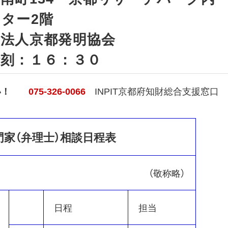
ー2階
人京都発明協会
時刻：１６：３０
い！
075-326-0066
INPIT京都府知財総合支援窓口
門家（弁理士）相談日程表
（敬称略）
日程
担当