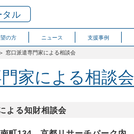
ータル
希望の方
ニュース
支援事例
窓口派遣専門家による相談会
専門家による相談
）による知財相談会
南町134 京都リサーチパーク