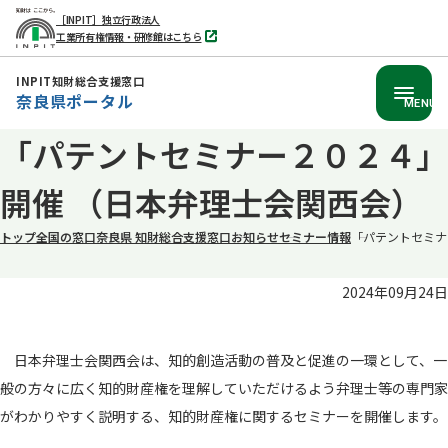
［INPIT］独立行政法人
工業所有権情報・研修館はこちら
別
タ
ブ
INPIT知財総合支援窓口
で
奈良県ポータル
開
MENU
く
本
「パテントセミナー２０２４」
文
開催 （日本弁理士会関西会）
へ
移
トップ
全国の窓口
奈良県 知財総合支援窓口
お知らせ
セミナー情報
「パテントセミナ
動
2024年09月24日
日本弁理士会関西会は、知的創造活動の普及と促進の一環として、一
般の方々に広く知的財産権を理解していただけるよう弁理士等の専門家
がわかりやすく説明する、知的財産権に関するセミナーを開催します。