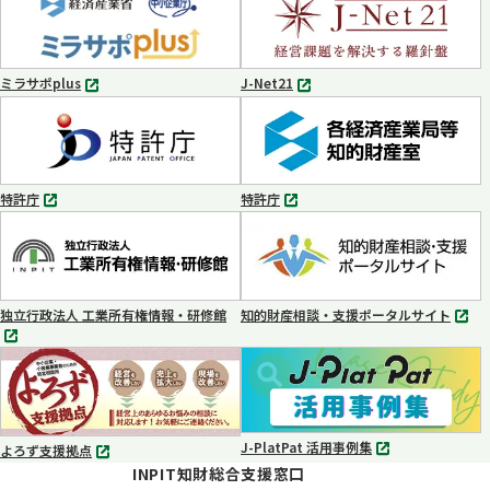
ブ
ブ
で
で
開
開
く
く
ミラサポplus
J-Net21
別
別
タ
タ
ブ
ブ
で
で
開
開
く
く
特許庁
特許庁
別
別
タ
タ
ブ
ブ
で
で
開
開
く
く
独立行政法人 工業所有権情報・研修館
知的財産相談・支援ポータルサイト
別
別
タ
タ
ブ
ブ
で
で
開
開
く
く
J-PlatPat 活用事例集
よろず支援拠点
別
別
INPIT知財総合支援窓口
タ
タ