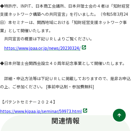
◆特許庁、INPIT、日本商工会議所、日本弁理士会の４者は「知財経営
支援ネットワーク構築への共同宣言」を行いました。（令和5年3月24
日）本セミナーは、関西地域における「知財経営支援ネットワーク事
業」として開催いたします。
共同宣言の概要は下記ＵＲＬよりご覧ください。
別
https://www.jpaa.or.jp/news/20230324/
タ
ブ
◆日本弁理士会関西会設立４０周年記念事業として開催いたします。
で
開
詳細・申込方法等は下記ＵＲＬに掲載しておりますので、是非お申込
く
の上、ご参加ください。 [事前申込制・参加費無料]
【パテントセミナー２０２４】
別
https://www.kjpaa.jp/seminar/59973.html
タ
関連情報
ブ
で