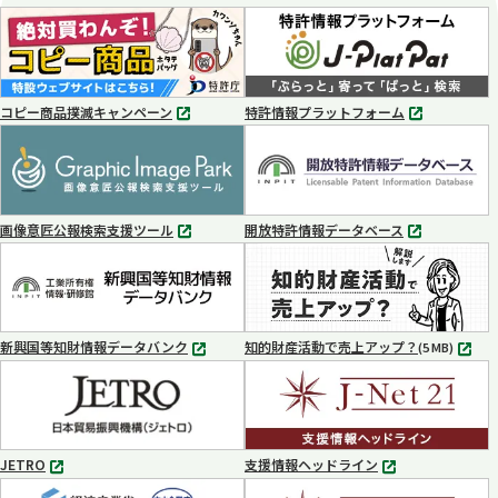
開
く
コピー商品撲滅キャンペーン
特許情報プラットフォーム
別
別
タ
タ
ブ
ブ
で
で
開
開
く
く
画像意匠公報検索支援ツール
開放特許情報データベース
別
別
タ
タ
ブ
ブ
で
で
開
開
く
く
新興国等知財情報データバンク
知的財産活動で売上アップ？
MP4
(5 MB)
別
タ
ブ
で
開
く
JETRO
支援情報ヘッドライン
別
別
タ
タ