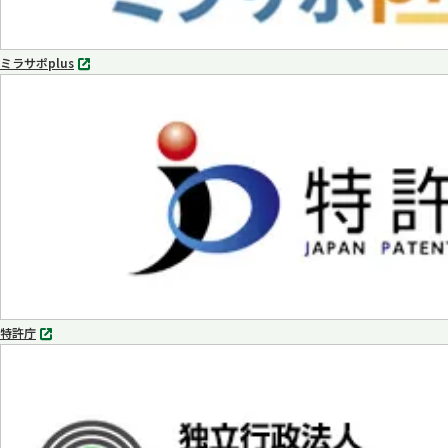
ミラサポplus
別
タ
ブ
で
開
く
特許庁
別
タ
ブ
で
開
く