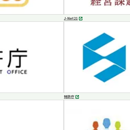
J-Net21
別
タ
ブ
で
開
く
特許庁
別
タ
ブ
で
開
く