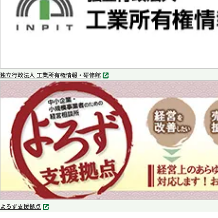
独立行政法人 工業所有権情報・研修館
別
タ
ブ
で
開
く
よろず支援拠点
別