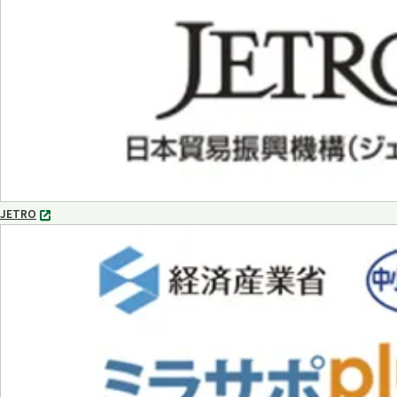
ブ
で
開
く
JETRO
別
タ
ブ
で
開
く