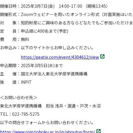
開催日時：2025年3月7日(金) 14:00-17: 00 （開場13:45）
開催形式：Zoomウェビナーを用いたオンライン形式（対面実施はい
対 象：知的財産にご興味のある方ならどなたでもご参加いただけま
定 員：申込順に400名まで(予定)
費 用：無料
お申込み：以下のサイトからお申し込みください。
別
https://peatix.com/event/4304612/view
タ
申込期限：2025年3月5日(水)まで
ブ
主 催：国立大学法人東北大学産学連携機構
で
開
後 援：INPIT
く
＜お問い合わせ先＞
東北大学産学連携機構 担当 浅井・渡邊・戸次・水沼
TEL：022-795-5275
以下の問合せフォームからお問い合わせください。
別
https://www.rpip.tohoku.ac.jp/jp/aboutus/form/