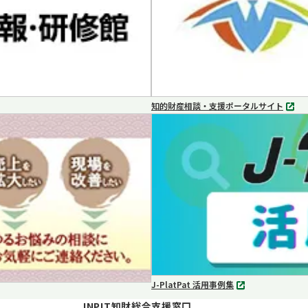
知的財産相談・支援ポータルサイト
別
タ
ブ
で
開
く
J-PlatPat 活用事例集
別
タ
INPIT知財総合支援窓口