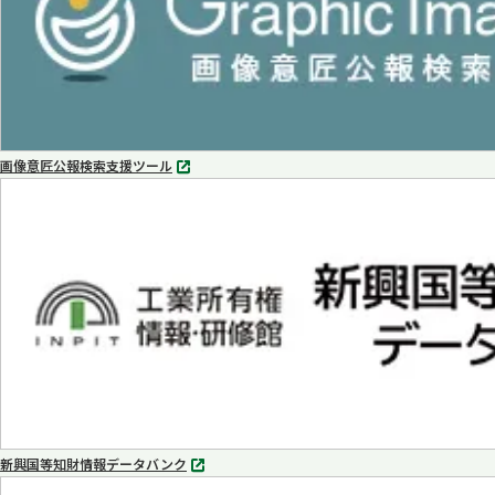
画像意匠公報検索支援ツール
別
タ
ブ
で
開
く
新興国等知財情報データバンク
別
タ