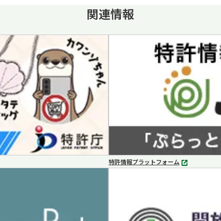
関連情報
特許情報プラットフォーム
別
タ
ブ
で
開
く