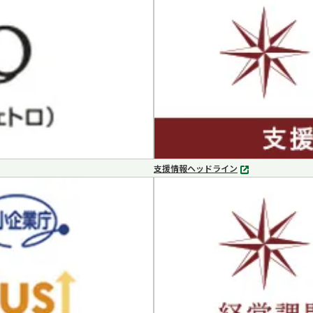
支援情報ヘッドライン
別
タ
ブ
で
開
く