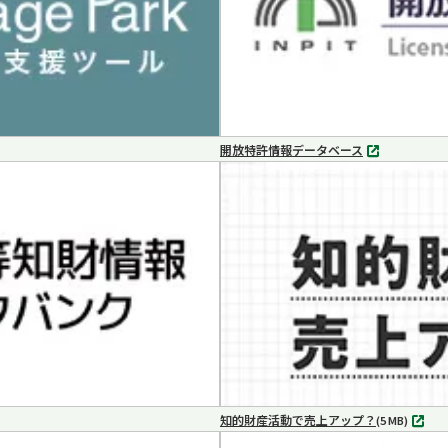
開放特許情報データベース
別
タ
ブ
で
開
く
知的財産活動で売上アップ？
MP4
(5 MB)