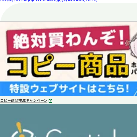
タ
ブ
で
開
く
コピー商品撲滅キャンペーン
別
タ
ブ
で
開
く