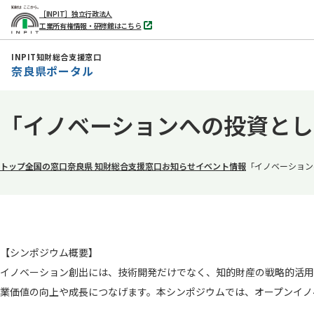
［INPIT］独立行政法人
工業所有権情報・研修館はこちら
別
タ
ブ
INPIT知財総合支援窓口
で
奈良県ポータル
開
く
本
「イノベーションへの投資とし
文
へ
移
トップ
全国の窓口
奈良県 知財総合支援窓口
お知らせ
イベント情報
「イノベーション
動
【シンポジウム概要】
イノベーション創出には、技術開発だけでなく、知的財産の戦略的活用
業価値の向上や成長につなげます。本シンポジウムでは、オープンイノ