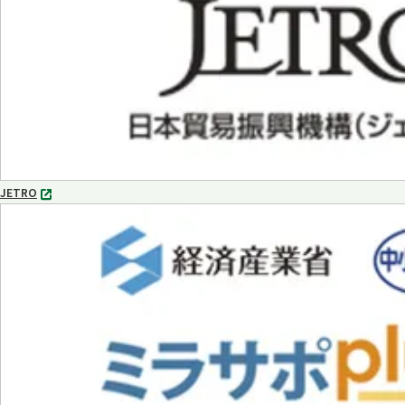
で
開
く
JETRO
別
タ
ブ
で
開
く