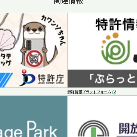
特許情報プラットフォーム
別
タ
ブ
で
開
く