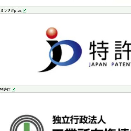
ミラサポplus
別
タ
ブ
で
開
く
特許庁
別
タ
ブ
で
開
く