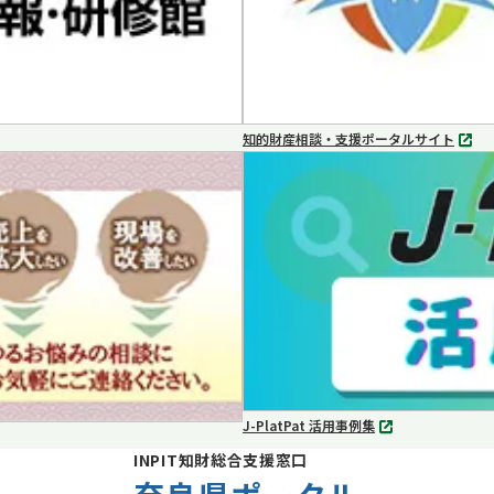
知的財産相談・支援ポータルサイト
別
タ
ブ
で
開
く
J-PlatPat 活用事例集
別
タ
INPIT知財総合支援窓口
ブ
で