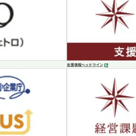
支援情報ヘッドライン
別
タ
ブ
で
開
く