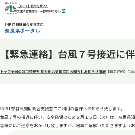
［INPIT］独立行政法人
工業所有権情報・研修館はこちら
別
タ
ブ
INPIT知財総合支援窓口
で
奈良県ポータル
開
く
本
【緊急連絡】台風７号接近に伴
文
へ
移
トップ
全国の窓口
奈良県 知財総合支援窓口
お知らせ
お知らせ情報
【緊急連絡】台風
動
INPIT奈良県知財総合支援窓口ご利用の皆様へお知らせ致します。
台風７号の接近に伴い、安全確保のため８月１５日（火）は、奈良県知
皆様にはご迷惑をおかけし致しますが、何卒ご理解いただきますようお