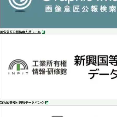
画像意匠公報検索支援ツール
別
タ
ブ
で
開
く
新興国等知財情報データバンク
別
タ
ブ