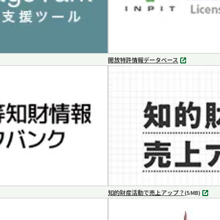
開放特許情報データベース
別
タ
ブ
で
開
く
知的財産活動で売上アップ？
MP4
(5 MB)