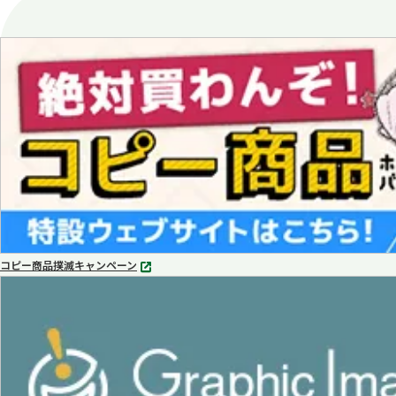
コピー商品撲滅キャンペーン
別
タ
ブ
で
開
く