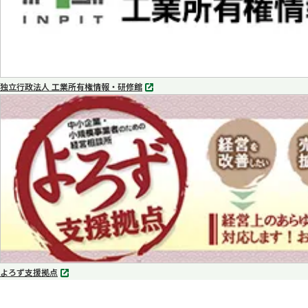
独立行政法人 工業所有権情報・研修館
別
タ
ブ
で
開
く
よろず支援拠点
別
タ
ブ