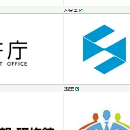
J-Net21
別
タ
ブ
で
開
く
特許庁
別
タ
ブ
で
開
く