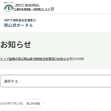
［INPIT］独立行政法人
工業所有権情報・研修館はこちら
別
タ
ブ
INPIT知財総合支援窓口
で
岡山県ポータル
開
く
本
お知らせ
文
へ
移
トップ
全国の窓口
岡山県 知財総合支援窓口
お知らせ
窓口の日程
動
表
選択する
示
タ
ブ
2026年07月23日
窓口の日程
の