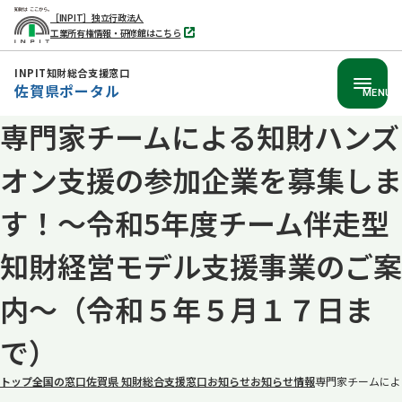
［INPIT］独立行政法人
工業所有権情報・研修館はこちら
別
タ
ブ
INPIT知財総合支援窓口
で
佐賀県ポータル
開
MENU
く
専門家チームによる知財ハンズ
本
文
オン支援の参加企業を募集しま
へ
移
す！～令和5年度チーム伴走型
動
知財経営モデル支援事業のご案
内～（令和５年５月１７日ま
で）
トップ
全国の窓口
佐賀県 知財総合支援窓口
お知らせ
お知らせ情報
専門家チームによ