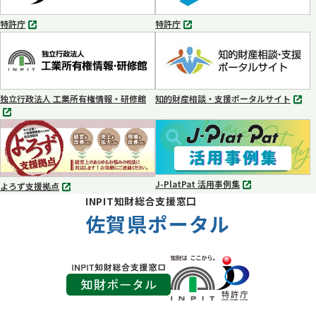
開
開
く
く
特許庁
特許庁
別
別
タ
タ
ブ
ブ
で
で
開
開
く
く
独立行政法人 工業所有権情報・研修館
知的財産相談・支援ポータルサイト
別
別
タ
タ
ブ
ブ
で
で
開
開
く
く
J-PlatPat 活用事例集
よろず支援拠点
別
別
INPIT知財総合支援窓口
タ
タ
ブ
佐賀県ポータル
ブ
で
で
開
開
く
く