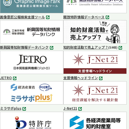
で
で
開
開
く
く
画像意匠公報検索支援ツール
開放特許情報データベース
別
別
タ
タ
ブ
ブ
で
で
開
開
く
く
新興国等知財情報データバンク
知的財産活動で売上アップ？
MP4
(5 MB)
別
タ
ブ
で
開
く
JETRO
支援情報ヘッドライン
別
別
タ
タ
ブ
ブ
で
で
開
開
く
く
ミラサポplus
J-Net21
別
別
タ
タ
ブ
ブ
で
で