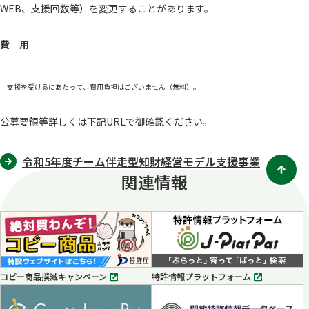
WEB、支援回数等）を変更することがあります。
費 用
支援を受けるにあたって、費用負担はございません（無料）。
公募要領等詳しくは下記URLで御確認ください。
令和5年度チーム伴走型知財経営モデル支援事業
関連情報
コピー商品撲滅キャンペーン
特許情報プラットフォーム
別
別
タ
タ
ブ
ブ