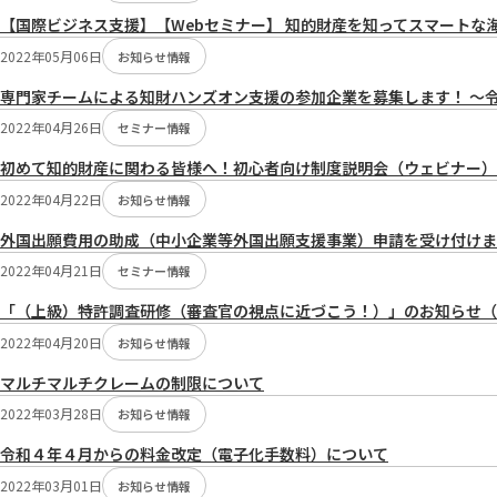
【国際ビジネス支援】【Webセミナー】 知的財産を知ってスマートな海
2022年05月06日
お知らせ情報
専門家チームによる知財ハンズオン支援の参加企業を募集します！ ～
2022年04月26日
セミナー情報
初めて知的財産に関わる皆様へ！初心者向け制度説明会（ウェビナー）
2022年04月22日
お知らせ情報
外国出願費用の助成（中小企業等外国出願支援事業）申請を受け付けま
2022年04月21日
セミナー情報
「（上級）特許調査研修（審査官の視点に近づこう！）」のお知らせ（
2022年04月20日
お知らせ情報
マルチマルチクレームの制限について
2022年03月28日
お知らせ情報
令和４年４月からの料金改定（電子化手数料）について
2022年03月01日
お知らせ情報