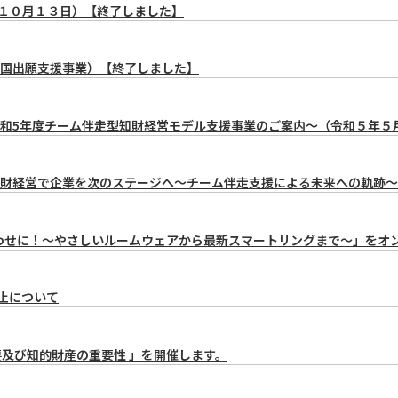
～１０月１３日）【終了しました】
国出願支援事業）【終了しました】
和5年度チーム伴走型知財経営モデル支援事業のご案内～（令和５年５
「知財経営で企業を次のステージへ～チーム伴走支援による未来への軌跡
をもっとしあわせに！～やさしいルームウェアから最新スマートリングまで～」を
止について
要及び知的財産の重要性 」を開催します。