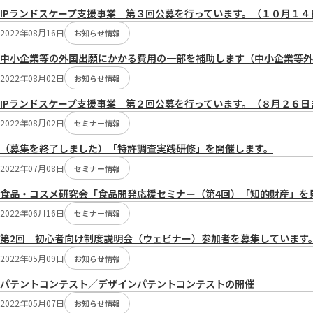
IPランドスケープ支援事業 第３回公募を行っています。（１０月１４
2022年08月16日
お知らせ情報
中小企業等の外国出願にかかる費用の一部を補助します（中小企業等外
2022年08月02日
お知らせ情報
IPランドスケープ支援事業 第２回公募を行っています。（８月２６日
2022年08月02日
セミナー情報
（募集を終了しました）「特許調査実践研修」を開催します。
2022年07月08日
セミナー情報
食品・コスメ研究会「食品開発応援セミナー（第4回）「知的財産」を
2022年06月16日
セミナー情報
第2回 初心者向け制度説明会（ウェビナー）参加者を募集しています
2022年05月09日
お知らせ情報
パテントコンテスト／デザインパテントコンテストの開催
2022年05月07日
お知らせ情報