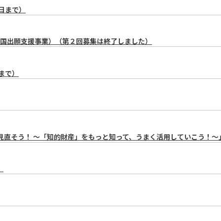
日まで）
国出願支援事業）（第２回募集は終了しました）
まで）
見直そう！ ～「知的財産」をもっと知って、うまく活用していこう！～
。