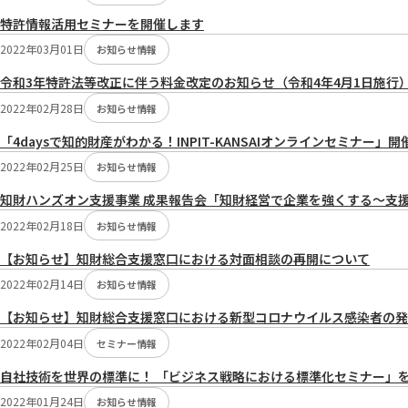
特許情報活用セミナーを開催します
2022年03月01日
お知らせ情報
令和3年特許法等改正に伴う料金改定のお知らせ（令和4年4月1日施行
2022年02月28日
お知らせ情報
「4daysで知的財産がわかる！INPIT-KANSAIオンラインセミナー」
2022年02月25日
お知らせ情報
知財ハンズオン支援事業 成果報告会「知財経営で企業を強くする～支
2022年02月18日
お知らせ情報
【お知らせ】知財総合支援窓口における対面相談の再開について
2022年02月14日
お知らせ情報
【お知らせ】知財総合支援窓口における新型コロナウイルス感染者の発
2022年02月04日
セミナー情報
自社技術を世界の標準に！ 「ビジネス戦略における標準化セミナー」
2022年01月24日
お知らせ情報