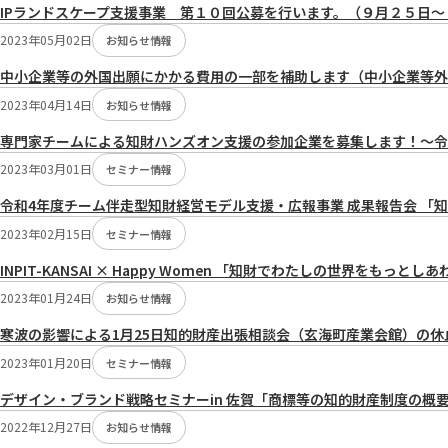
IPランドスケープ支援事業 第１０回公募を行います。（９月２５日
2023年05月02日
お知らせ情報
中小企業等の外国出願にかかる費用の一部を補助します（中小企業等外
2023年04月14日
お知らせ情報
専門家チームによる知財ハンズオン支援の参加企業を募集します！～令
2023年03月01日
セミナー情報
令和4年度チーム伴走型知財経営モデル支援・広報事業 成果報告会 
2023年02月15日
セミナー情報
INPIT-KANSAI × Happy Women 「知財でわたしの世界
2023年01月24日
お知らせ情報
寒波の影響による1月25日知的財産出張相談会（玄海町産業会館）の休
2023年01月20日
セミナー情報
デザイン・ブランド戦略セミナーin 佐賀「商標等の知的財産制度の概
2022年12月27日
お知らせ情報