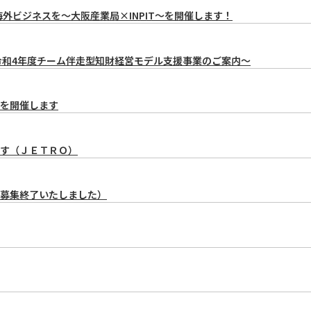
外ビジネスを～大阪産業局×INPIT～を開催します！
令和4年度チーム伴走型知財経営モデル支援事業のご案内～
を開催します
す（ＪＥＴＲＯ）
募集終了いたしました）