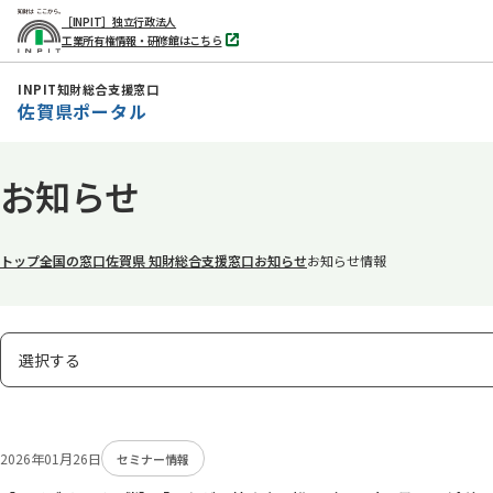
［INPIT］独立行政法人
工業所有権情報・研修館はこちら
別
タ
ブ
INPIT知財総合支援窓口
で
佐賀県ポータル
開
く
本
お知らせ
文
へ
移
トップ
全国の窓口
佐賀県 知財総合支援窓口
お知らせ
お知らせ情報
動
表
選択する
示
タ
ブ
2026年01月26日
セミナー情報
の