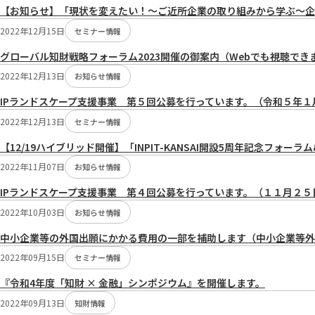
【お知らせ】「現状を変えたい！～ご近所企業の取り組みから学ぶ～企
2022年12月15日
セミナー情報
グローバル知財戦略フォーラム2023開催の御案内（Webでも視聴でき
2022年12月13日
お知らせ情報
IPランドスケープ支援事業 第５回公募を行っています。（令和５年１
2022年12月13日
セミナー情報
【12/19ハイブリッド開催】「INPIT-KANSAI開設5周年記念フォー
2022年11月07日
お知らせ情報
IPランドスケープ支援事業 第４回公募を行っています。（１１月２５
2022年10月03日
お知らせ情報
中小企業等の外国出願にかかる費用の一部を補助します（中小企業等外
2022年09月15日
セミナー情報
『令和4年度「知財 × 金融」シンポジウム』を開催します。
2022年09月13日
知財情報