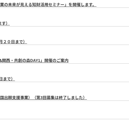
業の未来が見える知財活用セミナー」を開催します。
ます）
月２０日まで）
ラム&関西・共創の森DAY1」開催のご案内
日まで）
国出願支援事業）（第3回募集は終了しました）