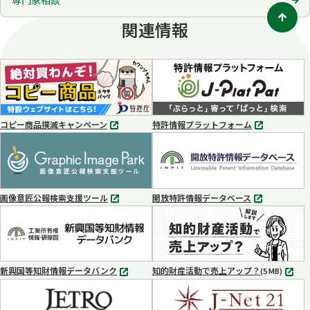
関連情報
コピー商品撲滅キャンペーン
特許情報プラットフォーム
別
別
タ
タ
ブ
ブ
で
で
開
開
く
く
画像意匠公報検索支援ツール
開放特許情報データベース
別
別
タ
タ
ブ
ブ
で
で
開
開
く
く
新興国等知財情報データバンク
知的財産活動で売上アップ？
MP4
(5 MB)
別
タ
ブ