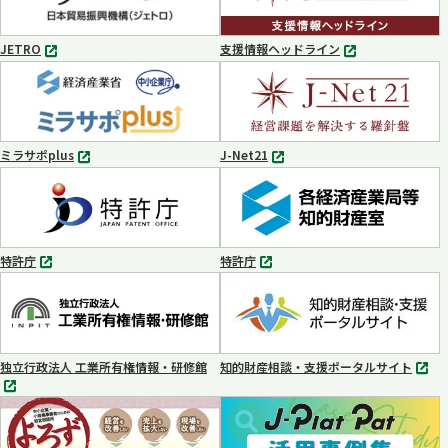
で
開
く
JETRO
支援情報ヘッドライン
別
別
タ
タ
ブ
ブ
で
で
開
開
く
く
ミラサポplus
J-Net21
別
別
タ
タ
ブ
ブ
で
で
開
開
く
く
特許庁
特許庁
別
別
タ
タ
ブ
ブ
で
で
開
開
く
く
独立行政法人 工業所有権情報・研修館
知的財産相談・支援ポータルサイト
別
別
タ
タ
ブ
ブ
で
で
開
開