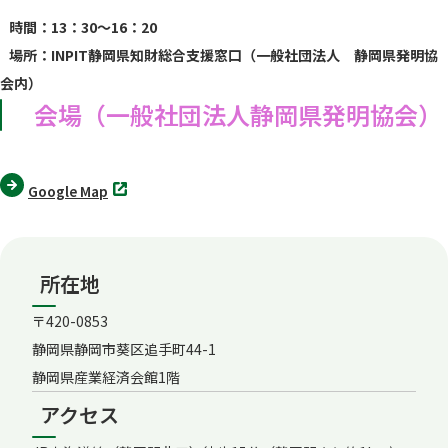
ブ
時間：13：30～16：20
で
開
場所：INPIT静岡県知財総合支援窓口（一般社団法人 静岡県発明協
く
会内）
会場（一般社団法人静岡県発明協会）
別
Google Map
タ
ブ
で
開
く
所在地
〒420-0853
静岡県静岡市葵区追手町44-1
静岡県産業経済会館1階
アクセス