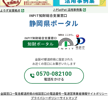
く
く
J-PlatPat 活用事例集
よろず支援拠点
別
別
INPIT知財総合支援窓口
タ
タ
ブ
静岡県ポータル
ブ
で
で
開
開
く
く
全国47都道府県に設定された
お近くの窓口にお繋ぎいたします
0570-082100
電話をかける
全国窓口一覧
各都道府県の相談窓口の電話番号一覧
運営事業者情報
サイトポリシー
プライバシーポリシー
サイトマップ