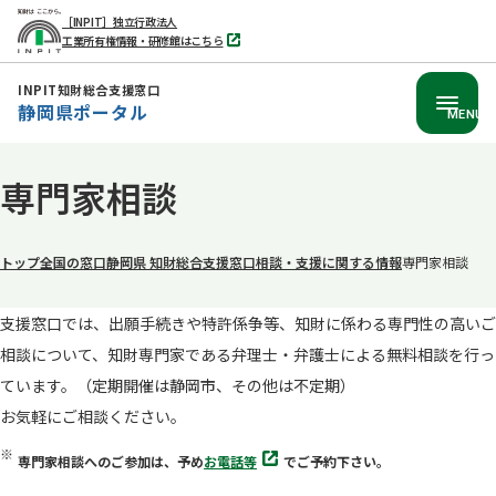
［INPIT］独立行政法人
工業所有権情報・研修館はこちら
別
タ
ブ
INPIT知財総合支援窓口
で
静岡県ポータル
開
MENU
く
本
専門家相談
文
へ
移
トップ
全国の窓口
静岡県 知財総合支援窓口
相談・支援に関する情報
専門家相談
動
支援窓口では、出願手続きや特許係争等、知財に係わる専門性の高いご
相談について、知財専門家である弁理士・弁護士による無料相談を行っ
ています。（定期開催は静岡市、その他は不定期）
お気軽にご相談ください。
別
専門家相談へのご参加は、予め
お電話等
でご予約下さい。
タ