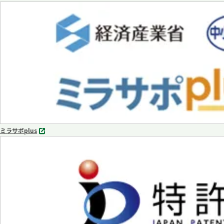
別
タ
ブ
で
開
く
ミラサポplus
別
タ
ブ
で
開
く