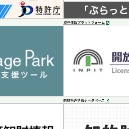
特許情報プラットフォーム
別
タ
ブ
で
開
く
開放特許情報データベース
別
タ
ブ
で
開
く