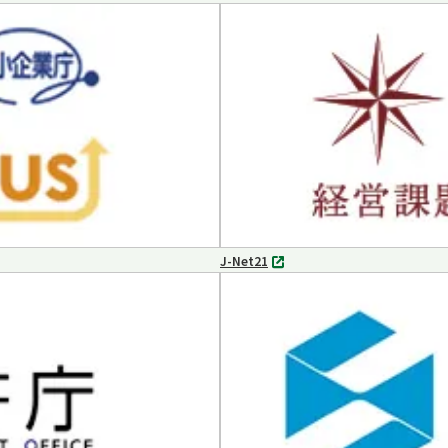
別
タ
ブ
で
開
く
J-Net21
別
タ
ブ
で
開
く