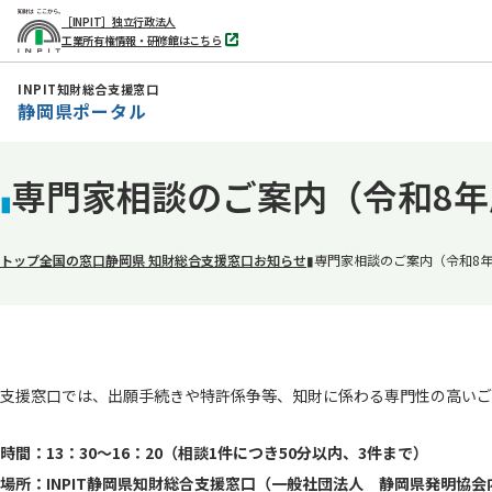
［INPIT］独立行政法人
工業所有権情報・研修館はこちら
別
タ
ブ
INPIT知財総合支援窓口
で
静岡県ポータル
開
く
本
専門家相談のご案内（令和8年
文
▮
へ
移
トップ
全国の窓口
静岡県 知財総合支援窓口
お知らせ
▮専門家相談のご案内（令和8年
動
支援窓口では、出願手続きや特許係争等、知財に係わる専門性の高いご
時間：13：30～16：20（相談1件につき50分以内、3件まで）
場所：INPIT静岡県知財総合支援窓口（一般社団法人 静岡県発明協会