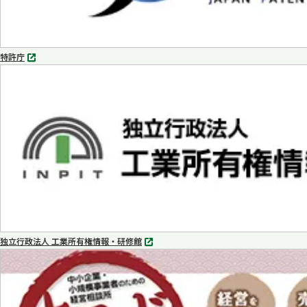
特許庁
別
タ
ブ
で
開
く
独立行政法人 工業所有権情報・研修館
別
タ
ブ
で
開
く