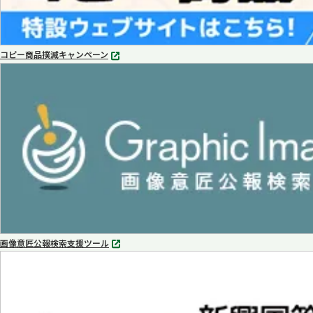
コピー商品撲滅キャンペーン
別
タ
ブ
で
開
く
画像意匠公報検索支援ツール
別
タ
ブ
で
開
く