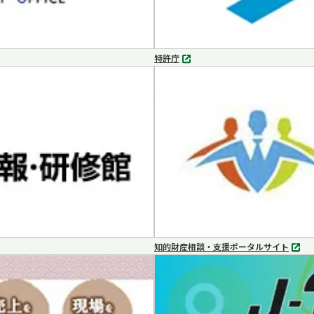
特許庁
別
タ
ブ
で
開
く
知的財産相談・支援ポータルサイト
別
タ
ブ
で
開
く