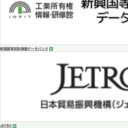
新興国等知財情報データバンク
別
タ
ブ
で
開
く
JETRO