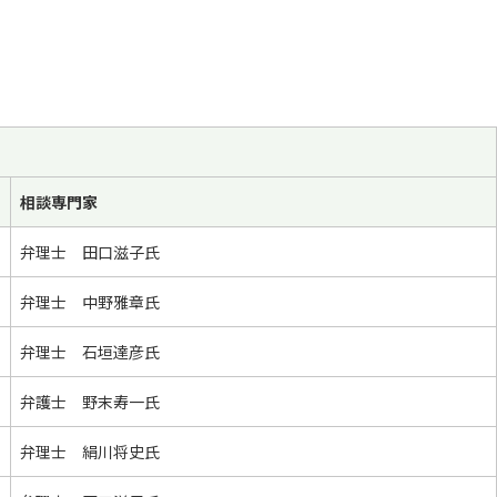
相談専門家
弁理士 田口滋子氏
弁理士 中野雅章氏
弁理士 石垣達彦氏
弁護士 野末寿一氏
弁理士 絹川将史氏