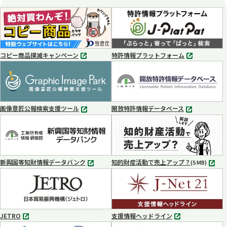
コピー商品撲滅キャンペーン
特許情報プラットフォーム
別
別
タ
タ
ブ
ブ
で
で
開
開
く
く
画像意匠公報検索支援ツール
開放特許情報データベース
別
別
タ
タ
ブ
ブ
で
で
開
開
く
く
新興国等知財情報データバンク
知的財産活動で売上アップ？
MP4
(5 MB)
別
タ
ブ
で
開
く
JETRO
支援情報ヘッドライン
別
別