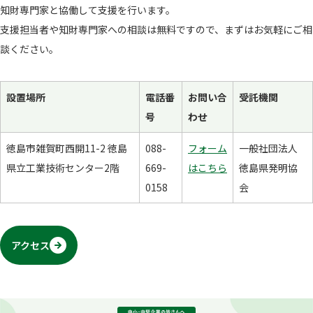
知財専門家と​協働して​支援を​行います。​
支援担当者や知財専門家への​相談は​無料ですので、​まずは​お気軽に​ご相
談ください。
設置場​所​
電話番
お問い合
受​託機​関
号
わせ
徳島市雑賀町西開11-2 徳島
088-
フォーム
一般社団法人
県立工業技術センター2階
669-
はこちら
徳島県発明協
0158
会
アクセス