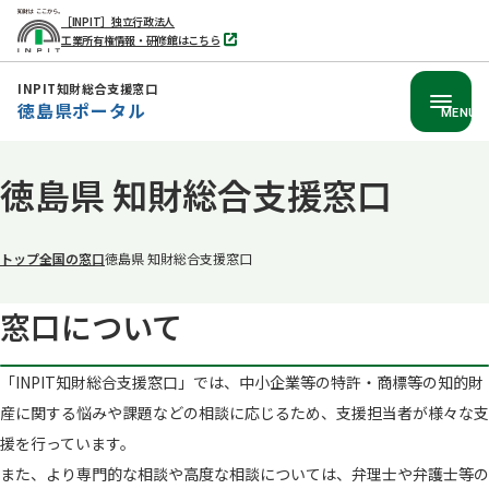
［INPIT］独立行政法人
工業所有権情報・研修館はこちら
別
タ
ブ
INPIT知財総合支援窓口
で
徳島県ポータル
開
MENU
く
本
徳島県 知財総合支援窓口
文
へ
移
トップ
全国の窓口
徳島県 知財総合支援窓口
動
窓口に​ついて​
「INPIT知財総合支援窓口」では、​中小企業等の​特許・商標等の​知的財
産に​関する​悩みや​課題などの​相談に​応じる​ため、​支援担当者が​様々な​支
援を​行っています。​
また、​より​専門的な​相談や​高度な​相談に​ついては、​弁理士や​弁護士等の​