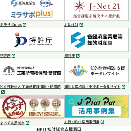
タ
タ
ブ
ブ
で
で
開
開
く
く
ミラサポplus
J-Net21
別
別
タ
タ
ブ
ブ
で
で
開
開
く
く
特許庁
特許庁
別
別
タ
タ
ブ
ブ
で
で
開
開
く
く
独立行政法人 工業所有権情報・研修館
知的財産相談・支援ポータルサイト
別
別
タ
タ
ブ
ブ
で
で
開
開
く
く
J-PlatPat 活用事例集
よろず支援拠点
別
別
INPIT知財総合支援窓口
タ
タ