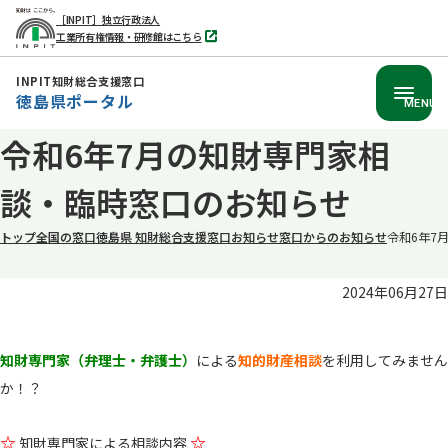
［INPIT］独立行政法人
工業所有権情報・研修館はこちら
別
タ
ブ
INPIT知財総合支援窓口
で
徳島県ポータル
開
MENU
く
本
令和6年7月の知財専門家相
文
談・臨時窓口のお知らせ
へ
移
トップ
全国の窓口
徳島県 知財総合支援窓口
お知らせ
窓口からのお知らせ
令和6年7
動
2024年06月27日
知財専門家（弁理士・弁護士）
による
知的財産相談
を利用してみません
か！？
☆
☆
知財専門家による相談内容