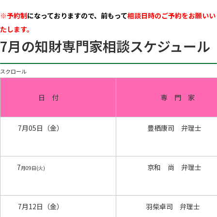
※予約制
に
なっておりますので、前もって
相談日時のご予約をお願いい
たします。
7月の知財専門家相談スケジュール
スクロール
日 付
専 門 家
7月05日（金）
豊栖康司 弁理士
7
京和 尚 弁理士
月09日(火)
7月12日（金）
羽柴卓司 弁理士