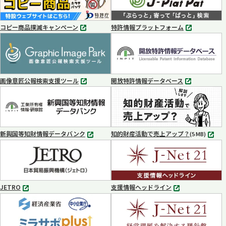
コピー商品撲滅キャンペーン
特許情報プラットフォーム
別
別
タ
タ
ブ
ブ
で
で
開
開
く
く
画像意匠公報検索支援ツール
開放特許情報データベース
別
別
タ
タ
ブ
ブ
で
で
開
開
く
く
新興国等知財情報データバンク
知的財産活動で売上アップ？
MP4
(5 MB)
別
タ
ブ
で
開
く
JETRO
支援情報ヘッドライン
別
別
タ
タ
ブ
ブ
で
で
開
開