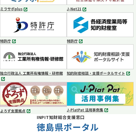
く
く
ミラサポplus
J-Net21
別
別
タ
タ
ブ
ブ
で
で
開
開
く
く
特許庁
特許庁
別
別
タ
タ
ブ
ブ
で
で
開
開
く
く
独立行政法人 工業所有権情報・研修館
知的財産相談・支援ポータルサイト
別
別
タ
タ
ブ
ブ
で
で
開
開
く
く
J-PlatPat 活用事例集
よろず支援拠点
別
別
INPIT知財総合支援窓口
タ
タ
ブ
徳島県ポータル
ブ
で
で
開
開