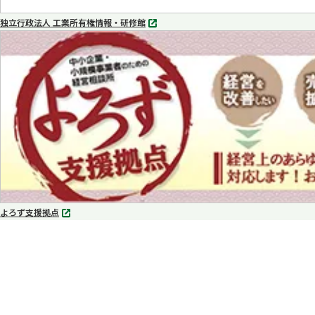
独立行政法人 工業所有権情報・研修館
別
タ
ブ
で
開
く
よろず支援拠点
別
タ
ブ
で
開
く