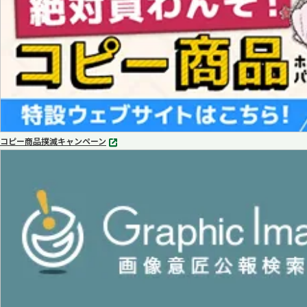
コピー商品撲滅キャンペーン
別
タ
ブ
で
開
く