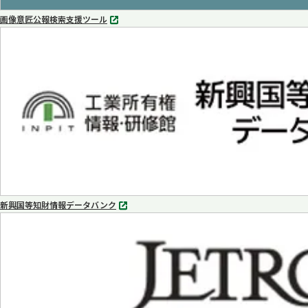
画像意匠公報検索支援ツール
別
タ
ブ
で
開
く
新興国等知財情報データバンク
別
タ
ブ
で
開
く