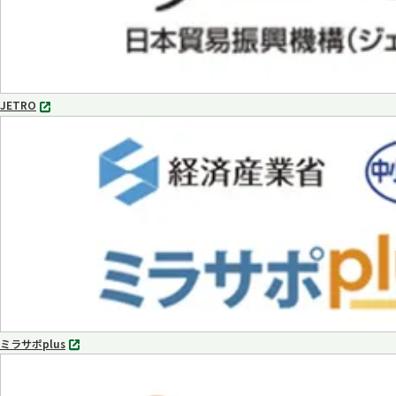
JETRO
別
タ
ブ
で
開
く
ミラサポplus
別
タ
ブ