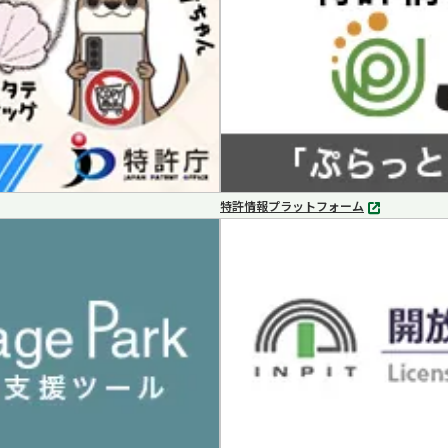
特許情報プラットフォーム
別
タ
ブ
で
開
く