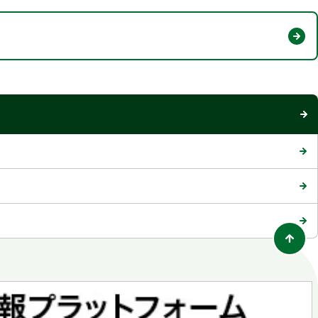
ブ
で
開
く