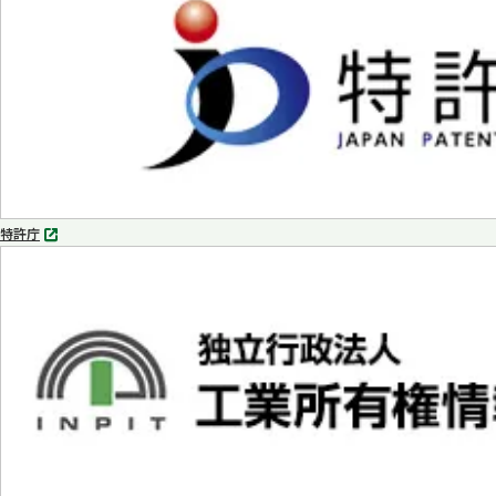
で
開
く
特許庁
別
タ
ブ
で
開
く