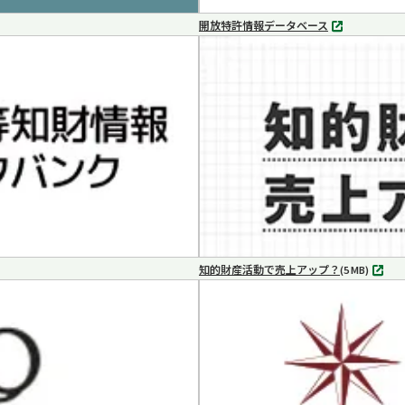
開放特許情報データベース
別
タ
ブ
で
開
く
知的財産活動で売上アップ？
MP4
(5 MB)