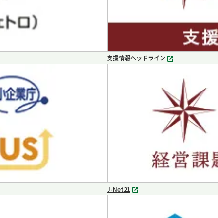
支援情報ヘッドライン
別
タ
ブ
で
開
く
J-Net21
別
タ
ブ