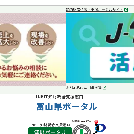
知的財産相談・支援ポータルサイト
別
タ
ブ
で
開
く
J-PlatPat 活用事例集
別
タ
INPIT知財総合支援窓口
ブ
富山県ポータル
で
開
く