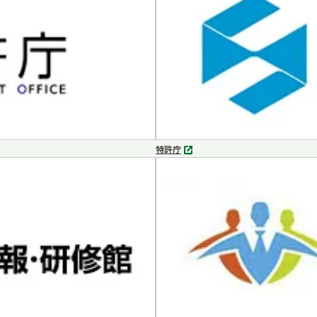
で
開
く
特許庁
別
タ
ブ
で
開
く