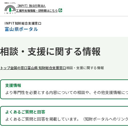
［INPIT］独立行政法人
工業所有権情報・研修館はこちら
別
タ
ブ
INPIT知財総合支援窓口
で
富山県ポータル
開
く
本
相談・支援に関する情報
文
へ
移
トップ
全国の窓口
富山県 知財総合支援窓口
相談・支援に関する情報
動
支援情報
より専門性を必要とする内容についての相談や、その他支援情報に
よくあるご質問と回答
よくあるご質問と回答を掲載しています。（知財ポータルへのリン