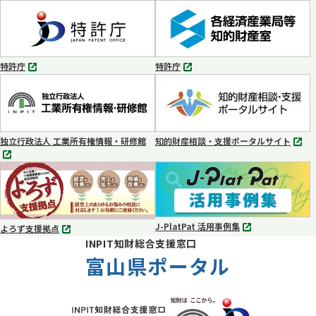
別
別
タ
タ
ブ
ブ
で
で
開
開
く
く
特許庁
特許庁
別
別
タ
タ
ブ
ブ
で
で
開
開
く
く
独立行政法人 工業所有権情報・研修館
知的財産相談・支援ポータルサイト
別
別
タ
タ
ブ
ブ
で
で
開
開
く
く
J-PlatPat 活用事例集
よろず支援拠点
別
別
INPIT知財総合支援窓口
タ
タ
ブ
富山県ポータル
ブ
で
で
開
開
く
く