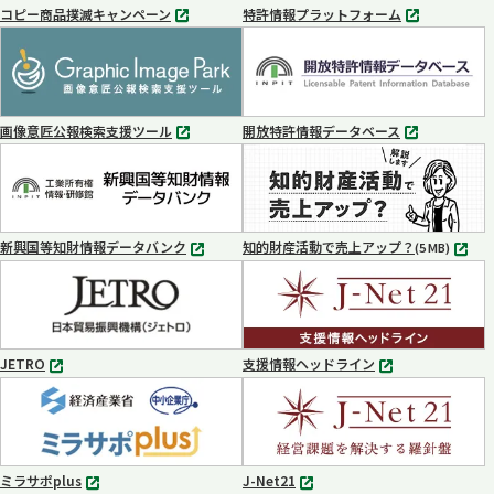
コピー商品撲滅キャンペーン
特許情報プラットフォーム
別
別
タ
タ
ブ
ブ
で
で
開
開
く
く
画像意匠公報検索支援ツール
開放特許情報データベース
別
別
タ
タ
ブ
ブ
で
で
開
開
く
く
新興国等知財情報データバンク
知的財産活動で売上アップ？
MP4
(5 MB)
別
タ
ブ
で
開
く
JETRO
支援情報ヘッドライン
別
別
タ
タ
ブ
ブ
で
で
開
開
く
く
ミラサポplus
J-Net21