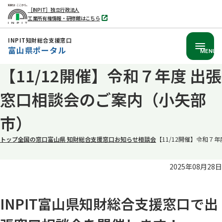
［INPIT］独立行政法人
工業所有権情報・研修館はこちら
別
タ
ブ
INPIT知財総合支援窓口
で
富山県ポータル
開
MENU
く
【11/12開催】令和７年度 出張
本
文
窓口相談会のご案内（小矢部
へ
移
市）
動
トップ
全国の窓口
富山県 知財総合支援窓口
お知らせ
相談会
【11/12開催】令和７
2025年08月28日
INPIT富山県知財総合支援窓口で出