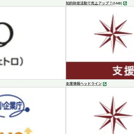
知的財産活動で売上アップ？
MP4
(5 MB)
支援情報ヘッドライン
別
タ
ブ
で
開
く