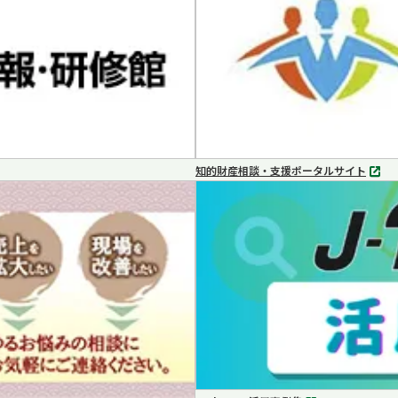
く
知的財産相談・支援ポータルサイト
別
タ
ブ
で
開
く