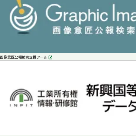
く
画像意匠公報検索支援ツール
別
タ
ブ
で
開
く