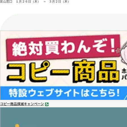
富山窓口　１月２６日（木）　⇒　３月２日（木）
コピー商品撲滅キャンペーン
別
タ
ブ
で
開