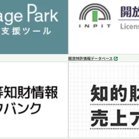
く
開放特許情報データベース
別
タ
ブ
で
開
く