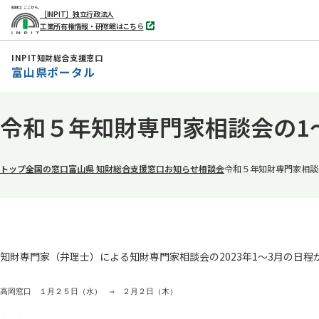
［INPIT］独立行政法人
工業所有権情報・研修館はこちら
別
タ
ブ
INPIT知財総合支援窓口
で
富山県ポータル
開
く
本
令和５年知財専門家相談会の1
文
へ
移
トップ
全国の窓口
富山県 知財総合支援窓口
お知らせ
相談会
令和５年知財専門家相談
動
知財専門家（弁理士）による知財専門家相談会の2023年1～3月の日
高岡窓口　１月２５日（水）　⇒　２月２日（木）