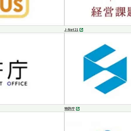
J-Net21
別
タ
ブ
で
開
く
特許庁
別
タ
ブ
で
開