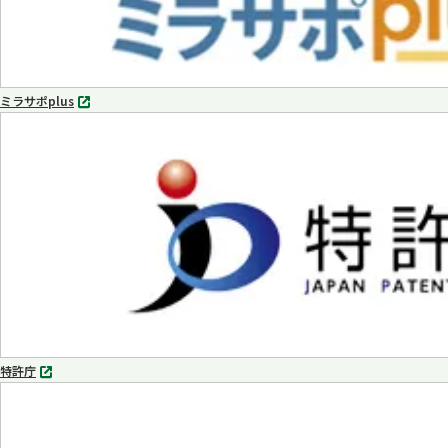
ミラサポplus
別
タ
ブ
で
開
く
特許庁
別
タ
ブ
で
開