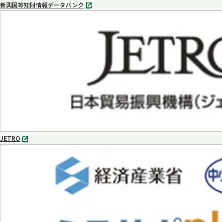
新興国等知財情報データバンク
別
タ
ブ
で
開
く
JETRO
別
タ
ブ
で
開
く