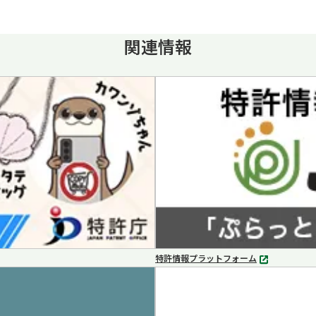
関連情報
特許情報プラットフォーム
別
タ
ブ
で
開