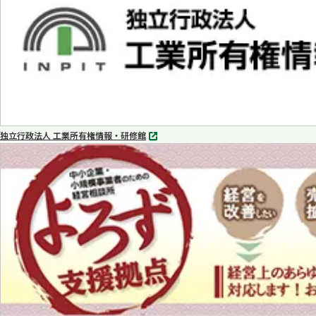
く
独立行政法人 工業所有権情報・研修館
別
タ
ブ
で
開
く