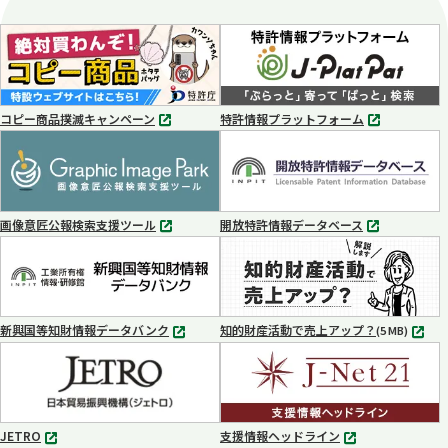
コピー商品撲滅キャンペーン
特許情報プラットフォーム
別
別
タ
タ
ブ
ブ
で
で
開
開
く
く
画像意匠公報検索支援ツール
開放特許情報データベース
別
別
タ
タ
ブ
ブ
で
で
開
開
く
く
新興国等知財情報データバンク
知的財産活動で売上アップ？
MP4
(5 MB)
別
タ
ブ
で
開
く
JETRO
支援情報ヘッドライン