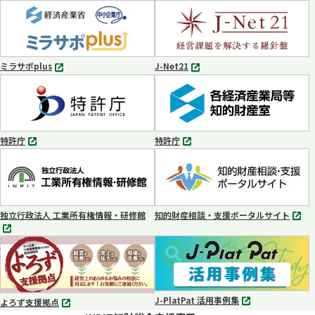
別
別
タ
タ
ブ
ブ
で
で
開
開
く
く
ミラサポplus
J-Net21
別
別
タ
タ
ブ
ブ
で
で
開
開
く
く
特許庁
特許庁
別
別
タ
タ
ブ
ブ
で
で
開
開
く
く
独立行政法人 工業所有権情報・研修館
知的財産相談・支援ポータルサイト
別
別
タ
タ
ブ
ブ
で
で
開
開
く
く
J-PlatPat 活用事例集
よろず支援拠点
別
別