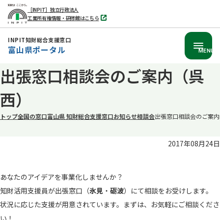
［INPIT］独立行政法人
工業所有権情報・研修館はこちら
別
タ
ブ
INPIT知財総合支援窓口
で
富山県ポータル
開
MENU
く
本
出張窓口相談会のご案内（呉
文
西）
へ
移
トップ
全国の窓口
富山県 知財総合支援窓口
お知らせ
相談会
出張窓口相談会のご案内
動
2017年08月24日
あなたのアイデアを事業化しませんか？
知財活用支援員が出張窓口（
氷見
・
砺波
）にて相談をお受けします。
状況に応じた支援が用意されています。まずは、お気軽にご相談くださ
い！