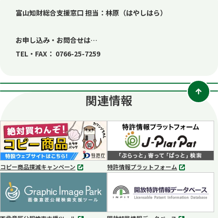
富山知財総合支援窓口 担当：林原（はやしはら）
お申し込み・お問合せは…
TEL・FAX： 0766-25-7259
関連情報
コピー商品撲滅キャンペーン
特許情報プラットフォーム
別
別
タ
タ
ブ
ブ
で
で
開
開
く
く