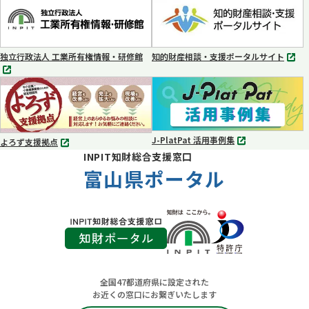
タ
タ
ブ
ブ
で
で
開
開
く
く
独立行政法人 工業所有権情報・研修館
知的財産相談・支援ポータルサイト
別
別
タ
タ
ブ
ブ
で
で
開
開
く
く
J-PlatPat 活用事例集
よろず支援拠点
別
別
INPIT知財総合支援窓口
タ
タ
ブ
富山県ポータル
ブ
で
で
開
開
く
く
全国47都道府県に設定された
お近くの窓口にお繋ぎいたします