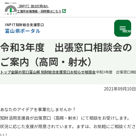
［INPIT］独立行政法人
工業所有権情報・研修館はこちら
別
タ
ブ
INPIT知財総合支援窓口
で
富山県ポータル
開
MENU
く
本
令和3年度 出張窓口相談会の
文
ご案内（高岡・射水）
へ
移
トップ
全国の窓口
富山県 知財総合支援窓口
お知らせ
相談会
令和3年度 出張窓口相
動
2021年09月10日
あなたのアイデアを事業化しませんか？
知財活用支援員が出張窓口（高岡・射水）にて相談をお受けします。
状況に応じた支援が用意されています。まずは、お気軽にご相談くださ
い！