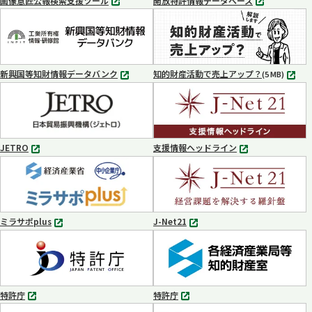
画像意匠公報検索支援ツール
開放特許情報データベース
別
別
タ
タ
ブ
ブ
で
で
開
開
く
く
新興国等知財情報データバンク
知的財産活動で売上アップ？
MP4
(5 MB)
別
タ
ブ
で
開
く
JETRO
支援情報ヘッドライン
別
別
タ
タ
ブ
ブ
で
で
開
開
く
く
ミラサポplus
J-Net21
別
別
タ
タ
ブ
ブ
で
で
開
開
く
く
特許庁
特許庁
別
別