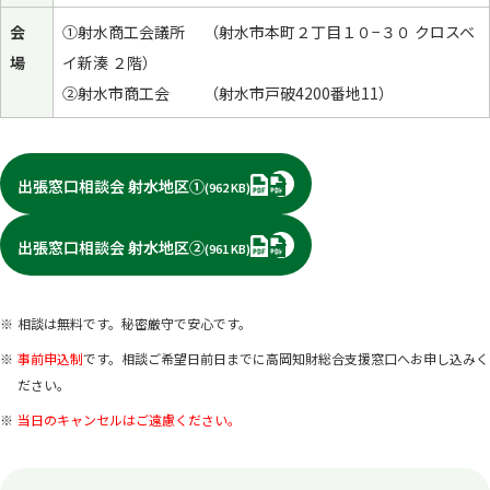
会
①射水商工会議所 （射水市本町２丁目１０−３０ クロスベ
場
イ新湊 ２階）
②射水市商工会 （射水市戸破4200番地11）
PDF
出張窓口相談会 射水地区①
(962 KB)
PDF
出張窓口相談会 射水地区②
(961 KB)
相談は無料です。秘密厳守で安心です。
事前申込制
です。相談ご希望日前日までに高岡知財総合支援窓口へお申し込みく
ださい。
当日のキャンセルはご遠慮ください。