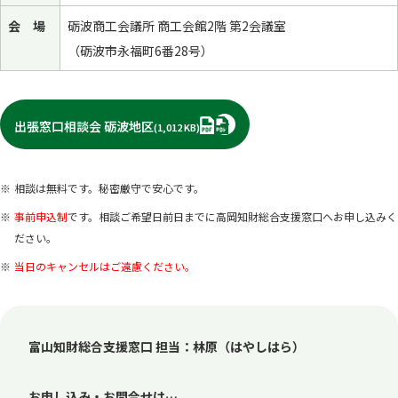
会 場
砺波商工会議所 商工会館2階 第2会議室
（砺波市永福町6番28号）
PDF
出張窓口相談会 砺波地区
(1,012 KB)
相談は無料です。秘密厳守で安心です。
事前申込制
です。相談ご希望日前日までに高岡知財総合支援窓口へお申し込みく
ださい。
当日のキャンセルはご遠慮ください。
富山知財総合支援窓口 担当：林原（はやしはら）
お申し込み・お問合せは…