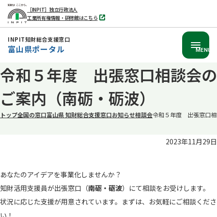
［INPIT］独立行政法人
工業所有権情報・研修館はこちら
別
タ
ブ
INPIT知財総合支援窓口
で
富山県ポータル
開
MENU
く
本
令和５年度 出張窓口相談会の
文
ご案内（南砺・砺波）
へ
移
トップ
全国の窓口
富山県 知財総合支援窓口
お知らせ
相談会
令和５年度 出張窓口相
動
2023年11月29日
あなたのアイデアを事業化しませんか？
知財活用支援員が出張窓口（
南砺・
砺波
）にて相談をお受けします。
状況に応じた支援が用意されています。まずは、お気軽にご相談くださ
い！