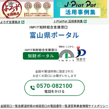
ブ
ブ
で
で
開
開
く
く
J-PlatPat 活用事例集
よろず支援拠点
別
別
INPIT知財総合支援窓口
タ
タ
ブ
富山県ポータル
ブ
で
で
開
開
く
く
全国47都道府県に設定された
お近くの窓口にお繋ぎいたします
0570-082100
電話をかける
全国窓口一覧
各都道府県の相談窓口の電話番号一覧
運営事業者情報
サイトポリシー