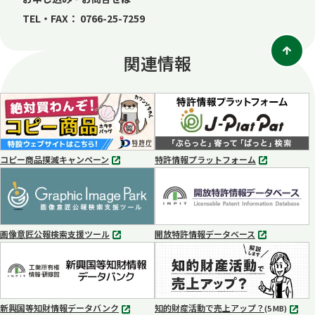
TEL・FAX： 0766-25-7259
関連情報
コピー商品撲滅キャンペーン
特許情報プラットフォーム
別
別
タ
タ
ブ
ブ
で
で
開
開
く
く
画像意匠公報検索支援ツール
開放特許情報データベース
別
別
タ
タ
ブ
ブ
で
で
開
開
く
く
新興国等知財情報データバンク
知的財産活動で売上アップ？
MP4
(5 MB)