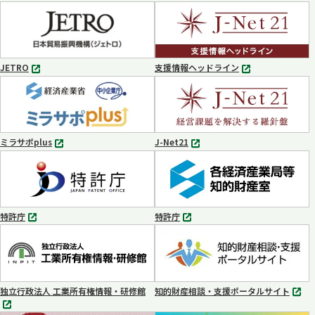
別
タ
ブ
で
開
く
JETRO
支援情報ヘッドライン
別
別
タ
タ
ブ
ブ
で
で
開
開
く
く
ミラサポplus
J-Net21
別
別
タ
タ
ブ
ブ
で
で
開
開
く
く
特許庁
特許庁
別
別
タ
タ
ブ
ブ
で
で
開
開
く
く
独立行政法人 工業所有権情報・研修館
知的財産相談・支援ポータルサイト
別
別
タ
タ