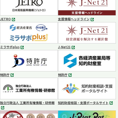
ブ
で
開
く
JETRO
支援情報ヘッドライン
別
別
タ
タ
ブ
ブ
で
で
開
開
く
く
ミラサポplus
J-Net21
別
別
タ
タ
ブ
ブ
で
で
開
開
く
く
特許庁
特許庁
別
別
タ
タ
ブ
ブ
で
で
開
開
く
く
独立行政法人 工業所有権情報・研修館
知的財産相談・支援ポータルサイト
別
別
タ
タ
ブ
ブ