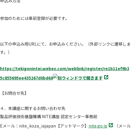
申込み方法
参加のためには事前登録が必要です。
以下の申込み用URLにて、お申込みください。（外部リンクに遷移しま
す。）
https://tekigonintei.webex.com/weblink/register/re1b11ef9b3
別
5c855695ee435267d0bd68
タ
ブ
【お問合せ先】
で
開
４．本講座に関するお問い合わせ先
く
製品評価技術基盤機構 NITE講座 認定センター事務局
別
Eメール：nite_koza_iajapan【アットマーク】
nite.go.jp
（メール
タ