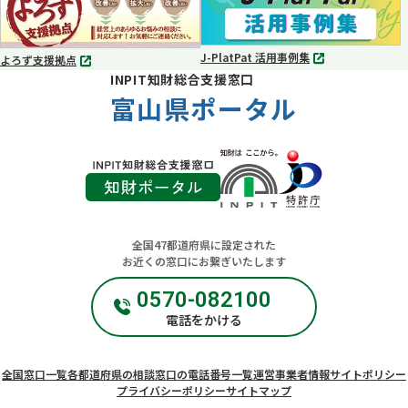
で
で
開
開
く
く
J-PlatPat 活用事例集
よろず支援拠点
別
別
INPIT知財総合支援窓口
タ
タ
ブ
富山県ポータル
ブ
で
で
開
開
く
く
全国47都道府県に設定された
お近くの窓口にお繋ぎいたします
0570-082100
電話をかける
全国窓口一覧
各都道府県の相談窓口の電話番号一覧
運営事業者情報
サイトポリシー
プライバシーポリシー
サイトマップ