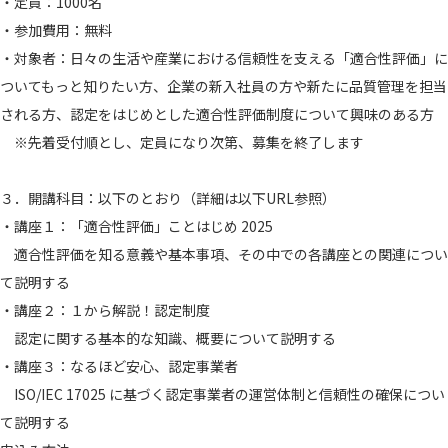
・定員：1000名
・参加費用：無料
・対象者：日々の生活や産業における信頼性を支える「適合性評価
」に
ついてもっと知りたい方、企業の新入社員の方や新たに品質管
理を担当
される方、認定をはじめとした適合性評価制度について興
味のある方
※先着受付順とし、定員になり次第、募集を終了します
３．開講科目：以下のとおり（詳細は以下URL参照）
・講座１：「適合性評価」ことはじめ 2025
適合性評価を知る意義や基本事項、その中での各講座との関連につ
い
て説明する
・講座２：１から解説！認定制度
認定に関する基本的な知識、概要について説明する
・講座３：なるほど安心、認定事業者
ISO/IEC 17025 に基づく認定事業者の運営体制と信頼性の確保につい
て説明する