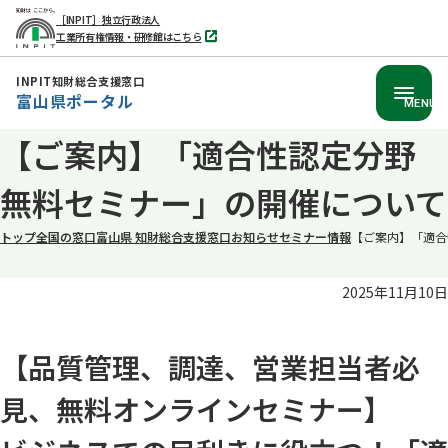
［INPIT］独立行政法人
工業所有権情報・研修館はこちら
別
タ
ブ
INPIT知財総合支援窓口
で
富山県ポータル
開
MENU
く
本
【ご案内】「適合性認定分野
文
無料セミナー」の開催について
へ
移
トップ
全国の窓口
富山県 知財総合支援窓口
お知らせ
セミナー情報
【ご案内】「適合
動
2025年11月10日
【品質管理、調達、営業担当者必
見、無料オンラインセミナー】