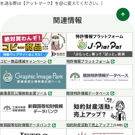
を送る際は【アットマーク】を@に
変えてください。）
ブ
で
関連情報
開
く
コピー商品撲滅キャンペーン
特許情報プラットフォーム
別
別
タ
タ
ブ
ブ
で
で
開
開
く
く
画像意匠公報検索支援ツール
開放特許情報データベース
別
別
タ
タ
ブ
ブ
で
で
開
開
く
く
新興国等知財情報データバンク
知的財産活動で売上アップ？
MP4
(5 MB)
別
タ