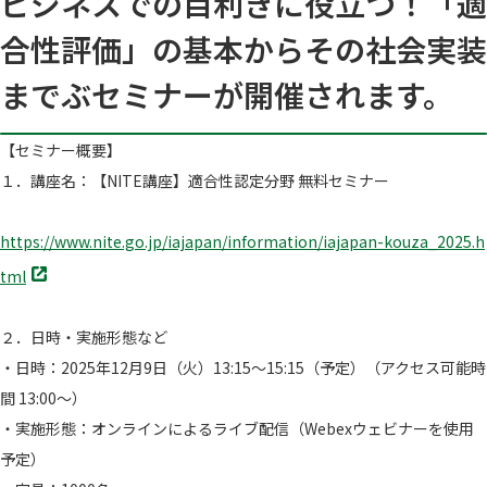
ビジネスでの目利きに役立つ！「適
合性評価」の基本からその社会実装
までぶセミナーが開催されます。
【セミナー概要】
１．講座名：【NITE講座】適合性認定分野 無料セミナー
https://www.nite.go.jp/iajapan
/information/iajapan-kouza_
2025.h
別
tml
タ
ブ
２．日時・実施形態など
で
開
・日時：2025年12月9日（火）13:15～15:15（予
定）（アクセス可能時
く
間 13:00～）
・実施形態：オンラインによるライブ配信（Webexウェビナー
を使用
予定）