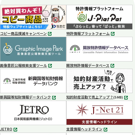
開
く
コピー商品撲滅キャンペーン
特許情報プラットフォーム
別
別
タ
タ
ブ
ブ
で
で
開
開
く
く
画像意匠公報検索支援ツール
開放特許情報データベース
別
別
タ
タ
ブ
ブ
で
で
開
開
く
く
新興国等知財情報データバンク
知的財産活動で売上アップ？
MP4
(5 MB)
別
タ
ブ
で
開
く
JETRO
支援情報ヘッドライン
別
別