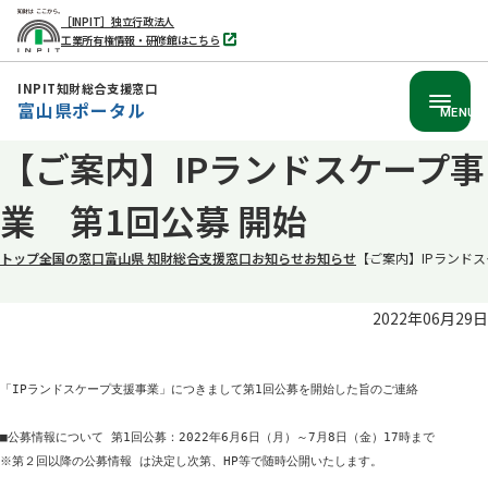
［INPIT］独立行政法人
工業所有権情報・研修館はこちら
別
タ
ブ
INPIT知財総合支援窓口
で
富山県ポータル
開
MENU
く
本
【ご案内】IPランドスケープ事
文
業 第1回公募 開始
へ
移
トップ
全国の窓口
富山県 知財総合支援窓口
お知らせ
お知らせ
【ご案内】IPランドス
動
2022年06月29日
「IPランドスケープ支援事業」につきまして第1回公募を開始した旨のご連絡
■公募情報について 第1回公募：2022年6月6日（月）～7月8日（金）17時まで　
※第２回以降の公募情報 は決定し次第、HP等で随時公開いたします。