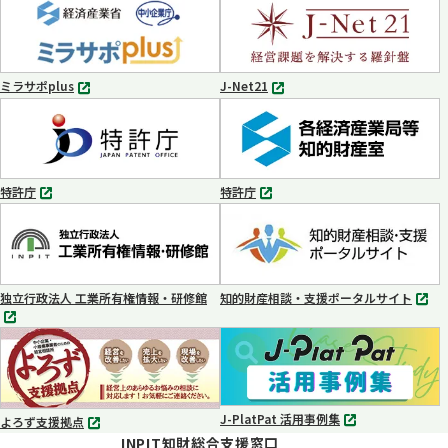
タ
タ
ブ
ブ
で
で
開
開
く
く
ミラサポplus
J-Net21
別
別
タ
タ
ブ
ブ
で
で
開
開
く
く
特許庁
特許庁
別
別
タ
タ
ブ
ブ
で
で
開
開
く
く
独立行政法人 工業所有権情報・研修館
知的財産相談・支援ポータルサイト
別
別
タ
タ
ブ
ブ
で
で
開
開
く
く
J-PlatPat 活用事例集
よろず支援拠点
別
別
INPIT知財総合支援窓口
タ