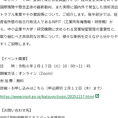
国際情勢や懸念主体の最新動向、また実際に国内外で発生した技術流出
トラブル事案やその要因等について、ご紹介します。後半部分では、経
産省所管の独立行政法人であるINPIT（工業所有権情報・研修館）か
ら、中小企業や大学・研究機関に求められる営業秘密管理の重要性と、
取り組むべき具体的な対策について、様々な事例を交えながら分かりや
すくご説明します。
【イベント概要】
日 時：令和８年２月１７日（火）10：00～11：45
開催方法：オンライン（Zoom）
参 加 費：無料
詳細・お申し込みはこちら（申込締切 ２月１２日（木）まで）
別
https://www.inpit.go.jp/katsuyo/topic/20251217.html
タ
ブ
【お問い合わせ先】
で
INPIT知財戦略部エキスパート支援担当
開