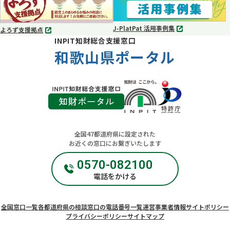
開
開
く
く
J-PlatPat 活用事例集
よろず支援拠点
別
別
INPIT知財総合支援窓口
タ
タ
ブ
和歌山県ポータル
ブ
で
で
開
開
く
く
全国47都道府県に設定された
お近くの窓口にお繋ぎいたします
0570-082100
電話をかける
全国窓口一覧
各都道府県の相談窓口の電話番号一覧
運営事業者情報
サイトポリシー
プライバシーポリシー
サイトマップ