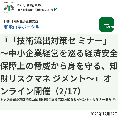
［INPIT］独立行政法人
工業所有権情報・研修館はこちら
別
タ
ブ
INPIT知財総合支援窓口
で
和歌山県ポータル
開
MENU
く
『「技術流出対策セ ミナー」
本
文
～中小企業経営を巡る経済安全
へ
移
保障上の脅威から身を守る、知
動
財リスクマネ ジメント～』オ
ンライン開催（2/17）
トップ
全国の窓口
和歌山県 知財総合支援窓口
お知らせ
イベント・セミナー情報
『「
2025年12月22日