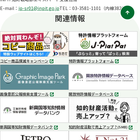
く
E-mail：
ip-sr01@inpit.go.jp
TEL：03-3581-1101（内線3823）
関連情報
コピー商品撲滅キャンペーン
特許情報プラットフォーム
別
別
タ
タ
ブ
ブ
で
で
開
開
く
く
画像意匠公報検索支援ツール
開放特許情報データベース
別
別
タ
タ
ブ
ブ
で
で
開
開
く
く
新興国等知財情報データバンク
知的財産活動で売上アップ？
MP4
(5 MB)
別
タ