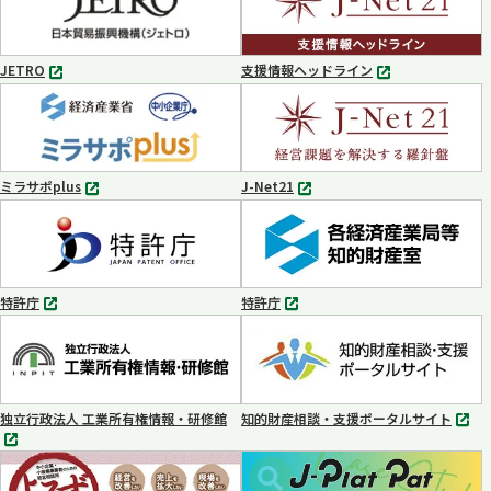
ブ
で
開
く
JETRO
支援情報ヘッドライン
別
別
タ
タ
ブ
ブ
で
で
開
開
く
く
ミラサポplus
J-Net21
別
別
タ
タ
ブ
ブ
で
で
開
開
く
く
特許庁
特許庁
別
別
タ
タ
ブ
ブ
で
で
開
開
く
く
独立行政法人 工業所有権情報・研修館
知的財産相談・支援ポータルサイト
別
別
タ
タ
ブ
ブ
で
で