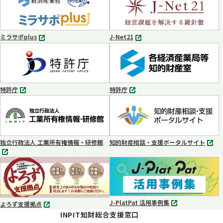
ブ
ブ
で
で
開
開
く
く
ミラサポplus
J-Net21
別
別
タ
タ
ブ
ブ
で
で
開
開
く
く
特許庁
特許庁
別
別
タ
タ
ブ
ブ
で
で
開
開
く
く
独立行政法人 工業所有権情報・研修館
知的財産相談・支援ポータルサイト
別
別
タ
タ
ブ
ブ
で
で
開
開
く
く
J-PlatPat 活用事例集
よろず支援拠点
別
別
INPIT知財総合支援窓口
タ
タ