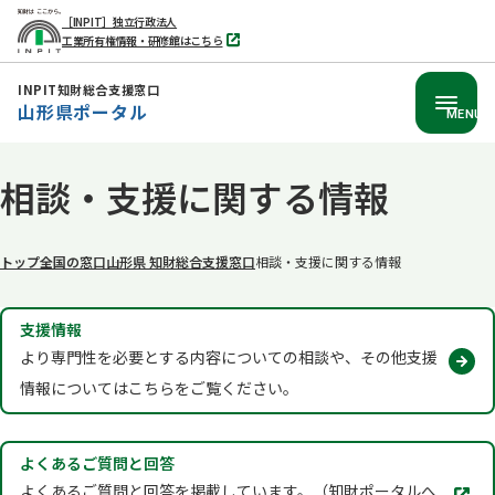
［INPIT］独立行政法人
工業所有権情報・研修館はこちら
別
タ
ブ
INPIT知財総合支援窓口
で
山形県ポータル
開
MENU
く
本
相談・支援に関する情報
文
へ
移
トップ
全国の窓口
山形県 知財総合支援窓口
相談・支援に関する情報
動
支援情報
より専門性を必要とする内容についての相談や、その他支援
情報についてはこちらをご覧ください。
よくあるご質問と回答
別
よくあるご質問と回答を掲載しています。（知財ポータルへ