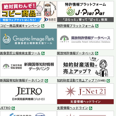
コピー商品撲滅キャンペーン
特許情報プラットフォーム
別
別
タ
タ
ブ
ブ
で
で
開
開
く
く
画像意匠公報検索支援ツール
開放特許情報データベース
別
別
タ
タ
ブ
ブ
で
で
開
開
く
く
新興国等知財情報データバンク
知的財産活動で売上アップ？
MP4
(5 MB)
別
タ
ブ
で
開
く
JETRO
支援情報ヘッドライン
別
別
タ
タ