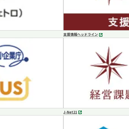
支援情報ヘッドライン
別
タ
ブ
で
開
く
J-Net21
別
タ
ブ