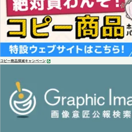
コピー商品撲滅キャンペーン
別
タ
ブ
で
開
く