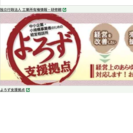
独立行政法人 工業所有権情報・研修館
別
タ
ブ
で
開
く
よろず支援拠点
別
タ
ブ
で
開
く