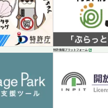
特許情報プラットフォーム
別
タ
ブ
で
開
く