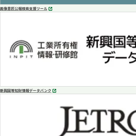
画像意匠公報検索支援ツール
別
タ
ブ
で
開
く
新興国等知財情報データバンク
別
タ
ブ
で
開
く