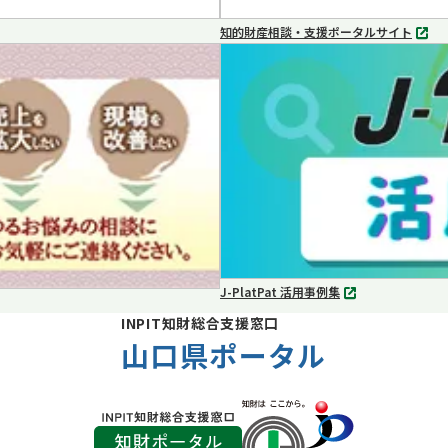
知的財産相談・支援ポータルサイト
別
タ
ブ
で
開
く
J-PlatPat 活用事例集
別
タ
INPIT知財総合支援窓口
ブ
山口県ポータル
で
開
く