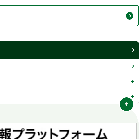
ブ
で
開
く