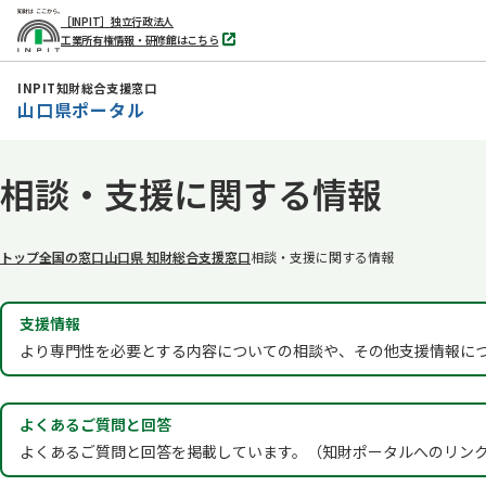
［INPIT］独立行政法人
工業所有権情報・研修館はこちら
別
タ
ブ
INPIT知財総合支援窓口
で
山口県ポータル
開
く
本
相談・支援に関する情報
文
へ
移
トップ
全国の窓口
山口県 知財総合支援窓口
相談・支援に関する情報
動
支援情報
より専門性を必要とする内容についての相談や、その他支援情報に
よくあるご質問と回答
よくあるご質問と回答を掲載しています。（知財ポータルへのリン