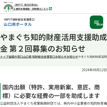
［INPIT］独立行政法人
工業所有権情報・研修館はこちら
別
タ
ブ
INPIT知財総合支援窓口
で
山口県ポータル
開
MENU
く
本
やまぐち知的財産活用支援助成
文
金 第２回募集のお知らせ
へ
移
トップ
全国の窓口
山口県 知財総合支援窓口
お知らせ
お知らせ
やまぐち知的財産活用
動
2024年09月12日
国内出願（特許、実用新案、意匠、商
標）に必要な経費の一部を助成します
公益財団法人やまぐち産業振興財団では、県内中小企業者の知的財産権