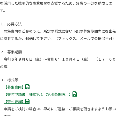
を活用した戦略的な事業展開を支援するため、経費の一部を助成しま
す。
１．応募方法
募集案内をご覧のうえ、所定の様式に従い下記の募集期間内に提出先
に持参するか、郵送して下さい。（ファックス、メールでの提出不可）
２．募集期間
令和６年９月６日（金）～令和６年１０月４日（金） （１７：００
必着）
３．様式等
P
【募集案内】
D
D
【交付申請書 様式第１（第６条関係）】
F
O
P
【交付要綱】
C
D
申請をご検討の場合は、早めにご連絡・ご相談を頂きますようお願い
F