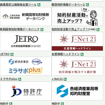
く
く
画像意匠公報検索支援ツール
開放特許情報データベース
別
別
タ
タ
ブ
ブ
で
で
開
開
く
く
新興国等知財情報データバンク
知的財産活動で売上アップ？
MP4
(5 MB)
別
タ
ブ
で
開
く
JETRO
支援情報ヘッドライン
別
別
タ
タ
ブ
ブ
で
で
開
開
く
く
ミラサポplus
J-Net21
別
別
タ
タ
ブ
ブ
で
で
開
開
く
く
特許庁
特許庁