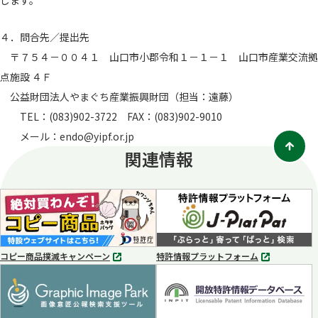
します。
４．問合先／提出先
〒７５４－００４１ 山口市小郡令和１－１－１ 山口市産業交流拠
点施設 ４Ｆ
公益財団法人やまぐち産業振興財団（担当：遠藤）
TEL：(083)902-3722 FAX：(083)902-9010
メール：endo@yipf.or.jp
関連情報
コピー商品撲滅キャンペーン
特許情報プラットフォーム
別
別
タ
タ
ブ
ブ
で
で
開
開