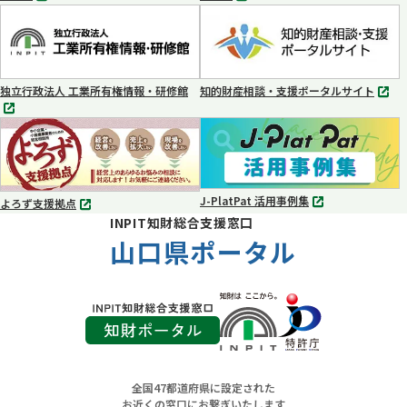
別
別
タ
タ
ブ
ブ
で
で
開
開
く
く
独立行政法人 工業所有権情報・研修館
知的財産相談・支援ポータルサイト
別
別
タ
タ
ブ
ブ
で
で
開
開
く
く
J-PlatPat 活用事例集
よろず支援拠点
別
別
INPIT知財総合支援窓口
タ
タ
ブ
山口県ポータル
ブ
で
で
開
開
く
く
全国47都道府県に設定された
お近くの窓口にお繋ぎいたします