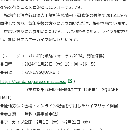
提供を行うことを目的としたフォーラムです。
特許庁と独立行政法人工業所有権情報・研修館の共催で2015年から
開催しており、毎年多数の方々にご参加いただき、好評を得ています。
幅広い方々にご参加いただけるよう現地開催に加え、ライブ配信を行
い、期間限定のアーカイブ配信も行います。
【２．「グローバル知財戦略フォーラム2024」開催概要】
◆日程 ：2024年1月25日（木）10：00～16：50
◆会場 ：KANDA SQUARE（
別
https://kanda-square.com/access/
）
タ
（東京都千代田区神田錦町二丁目2番地1 SQUARE
ブ
HALL）
で
開
◆開催方法：会場・オンライン配信を併用したハイブリッド開催
く
◆参加費 ：無料（要事前申込）
◆アーカイブ公開：2月1日（木）～2月21日（水）