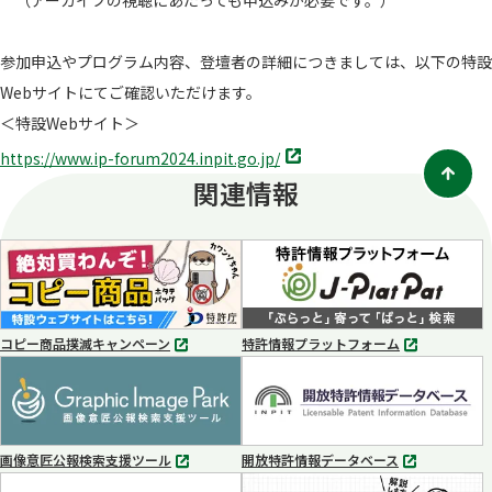
（アーカイブの視聴にあたっても申込みが必要です。）
参加申込やプログラム内容、登壇者の詳細につきましては、以下の特設
Webサイトにてご確認いただけます。
＜特設Webサイト＞
別
https://www.ip-forum2024.inpit.go.jp/
タ
関連情報
ブ
で
開
く
コピー商品撲滅キャンペーン
特許情報プラットフォーム
別
別
タ
タ
ブ
ブ
で
で
開
開
く
く
画像意匠公報検索支援ツール
開放特許情報データベース
別
別
タ
タ