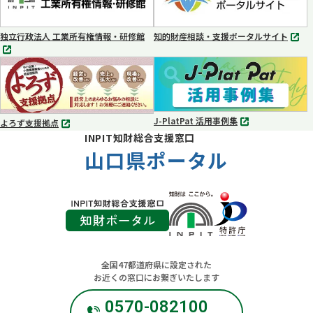
で
で
開
開
く
く
独立行政法人 工業所有権情報・研修館
知的財産相談・支援ポータルサイト
別
別
タ
タ
ブ
ブ
で
で
開
開
く
く
J-PlatPat 活用事例集
よろず支援拠点
別
別
INPIT知財総合支援窓口
タ
タ
ブ
山口県ポータル
ブ
で
で
開
開
く
く
全国47都道府県に設定された
お近くの窓口にお繋ぎいたします
0570-082100