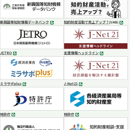
ブ
ブ
で
で
開
開
く
く
新興国等知財情報データバンク
知的財産活動で売上アップ？
MP4
(5 MB)
別
タ
ブ
で
開
く
JETRO
支援情報ヘッドライン
別
別
タ
タ
ブ
ブ
で
で
開
開
く
く
ミラサポplus
J-Net21
別
別
タ
タ
ブ
ブ
で
で
開
開
く
く
特許庁
特許庁
別
別
タ
タ
ブ
ブ