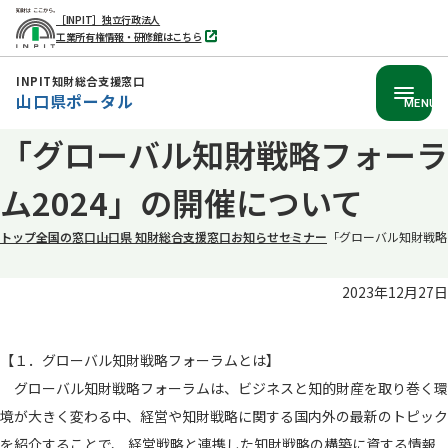
［INPIT］独立行政法人
工業所有権情報・研修館はこちら
別
タ
ブ
INPIT知財総合支援窓口
で
山口県ポータル
開
MENU
く
本
「グローバル知財戦略フォーラ
文
ム2024」の開催について
へ
移
トップ
全国の窓口
山口県 知財総合支援窓口
お知らせ
セミナー
「グローバル知財戦略
動
2023年12月27日
【１．グローバル知財戦略フォーラムとは】
グローバル知財戦略フォーラムは、ビジネスと知的財産を取り巻く環
境が大きく変わる中、経営や知財戦略に関する国内外の最新のトピック
を紹介することで、 経営戦略と連携した知財戦略の構築に資する情報