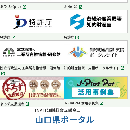
く
く
ミラサポplus
J-Net21
別
別
タ
タ
ブ
ブ
で
で
開
開
く
く
特許庁
特許庁
別
別
タ
タ
ブ
ブ
で
で
開
開
く
く
独立行政法人 工業所有権情報・研修館
知的財産相談・支援ポータルサイト
別
別
タ
タ
ブ
ブ
で
で
開
開
く
く
J-PlatPat 活用事例集
よろず支援拠点
別
別
INPIT知財総合支援窓口
タ
タ
ブ
山口県ポータル
ブ
で
で
開
開
く