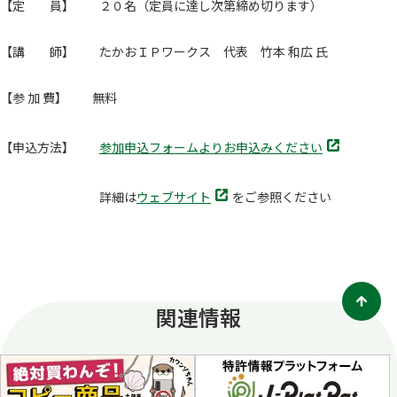
【定 員】 ２０名（定員に達し次第締め切ります）
【講 師】 たかおＩＰワークス 代表 竹本 和広 氏
【参 加 費】 無料
別
【申込方法】
参加申込フォームよりお申込みください
タ
ブ
別
詳細は
ウェブサイト
をご参照ください
で
タ
開
ブ
く
で
開
く
関連情報