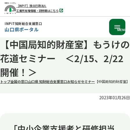
［INPIT］独立行政法人
工業所有権情報・研修館はこちら
別
タ
ブ
INPIT知財総合支援窓口
で
山口県ポータル
開
MENU
く
【中国局知的財産室】もうけの
本
文
花道セミナー ＜2/15、2/22
へ
移
開催！＞
動
トップ
全国の窓口
山口県 知財総合支援窓口
お知らせ
セミナー
【中国局知的財産室】も
2023年01月26日
「中小企業支援者と研修担当