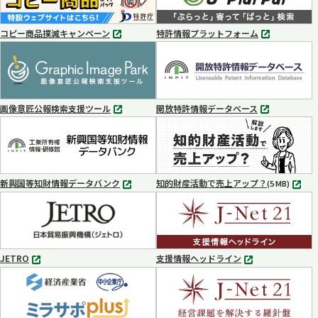
コピー商品撲滅キャンペーン
特許情報プラットフォーム
別
別
タ
タ
ブ
ブ
で
で
開
開
く
く
画像意匠公報検索支援ツール
開放特許情報データベース
別
別
タ
タ
ブ
ブ
で
で
開
開
く
く
新興国等知財情報データバンク
知的財産活動で売上アップ？
MP4
(5 MB)
別
タ
ブ
で
開
く
JETRO
支援情報ヘッドライン
別
別
タ
タ
ブ
ブ
で
で
開
開