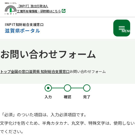
［INPIT］独立行政法人
工業所有権情報・研修館はこちら
別
タ
ブ
INPIT知財総合支援窓口
で
滋賀県ポータル
開
MENU
く
本
お問い合わせフォーム
文
へ
移
トップ
全国の窓口
滋賀県 知財総合支援​窓口
お問い合わせフォーム
動
入力
確認
完了
「必須」のついた項目は、入力必須項目です。
文字化けを防ぐため、半角カタカナ、丸文字、特殊文字は、使用しない
でください。