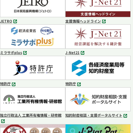
ブ
で
開
く
JETRO
支援情報ヘッドライン
別
別
タ
タ
ブ
ブ
で
で
開
開
く
く
ミラサポplus
J-Net21
別
別
タ
タ
ブ
ブ
で
で
開
開
く
く
特許庁
特許庁
別
別
タ
タ
ブ
ブ
で
で
開
開
く
く
独立行政法人 工業所有権情報・研修館
知的財産相談・支援ポータルサイト
別
別
タ
タ
ブ
ブ