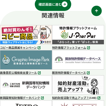
確認画面に進む
関連情報
コピー商品撲滅キャンペーン
特許情報プラットフォーム
別
別
タ
タ
ブ
ブ
で
で
開
開
く
く
画像意匠公報検索支援ツール
開放特許情報データベース
別
別
タ
タ
ブ
ブ
で
で
開
開
く
く
新興国等知財情報データバンク
知的財産活動で売上アップ？
MP4
(5 MB)
別
タ