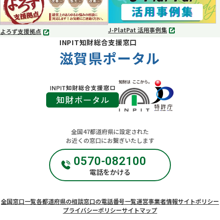
で
で
開
開
く
く
J-PlatPat 活用事例集
よろず支援拠点
別
別
INPIT知財総合支援窓口
タ
タ
ブ
滋賀県ポータル
ブ
で
で
開
開
く
く
全国47都道府県に設定された
お近くの窓口にお繋ぎいたします
0570-082100
電話をかける
全国窓口一覧
各都道府県の相談窓口の電話番号一覧
運営事業者情報
サイトポリシー
プライバシーポリシー
サイトマップ