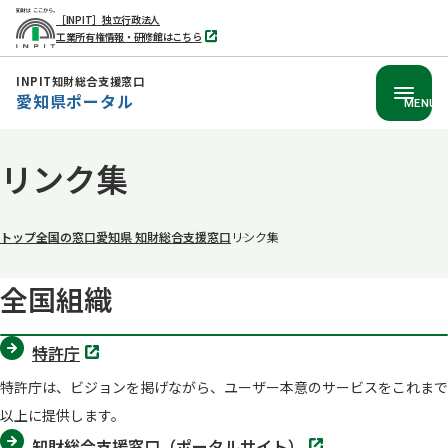
［INPIT］独立行政法人
工業所有権情報・研修館はこちら
別
タ
ブ
INPIT知財総合支援窓口
で
愛知県ポータル
開
MENU
く
本
リンク集
文
へ
移
トップ
全国の窓口
愛知県 知財総合支援窓口
リンク集
動
全国組織
別
特許庁
タ
ブ
特許庁は、ビジョンを掲げながら、ユーザー本意のサービスをこれまで
で
開
以上に提供します。
く
別
知財総合支援窓口（ポータルサイト）