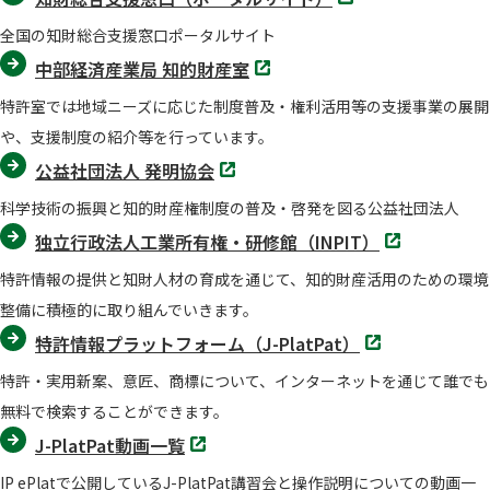
タ
ブ
全国の知財総合支援窓口ポータルサイト
で
開
別
中部経済産業局 知的財産室
く
タ
ブ
特許室では地域ニーズに応じた制度普及・権利活用等の支援事業の展開
で
開
や、支援制度の紹介等を行っています。
く
別
公益社団法人 発明協会
タ
ブ
科学技術の振興と知的財産権制度の普及・啓発を図る公益社団法人
で
開
別
独立行政法人工業所有権・研修館（INPIT）
く
タ
ブ
特許情報の提供と知財人材の育成を通じて、知的財産活用のための環境
で
開
整備に積極的に取り組んでいきます。
く
別
特許情報プラットフォーム（J-PlatPat）
タ
ブ
特許・実用新案、意匠、商標について、インターネットを通じて誰でも
で
開
無料で検索することができます。
く
別
J-PlatPat動画一覧
タ
ブ
IP ePlatで公開しているJ-PlatPat講習会と操作説明についての動画一
で