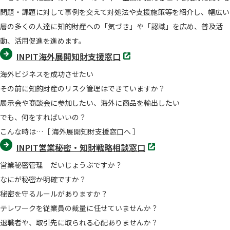
開
問題・課題に対して事例を交えて対処法や支援施策等を紹介し、幅広い
く
層の多くの人達に知的財産への「気づき」や「認識」を広め、普及活
動、活用促進を進めます。
別
INPIT海外展開知財支援窓口
タ
ブ
海外ビジネスを成功させたい
で
開
その前に知的財産のリスク管理はできていますか？
く
展示会や商談会に参加したい、海外に商品を輸出したい
でも、何をすればいいの？
こんな時は…［ 海外展開知財支援窓口へ ］
別
INPIT営業秘密・知財戦略相談窓口
タ
ブ
営業秘密管理 だいじょうぶですか？
で
開
なにが秘密か明確ですか？
く
秘密を守るルールがありますか？
テレワークを従業員の裁量に任せていませんか？
退職者や、取引先に取られる心配ありませんか？