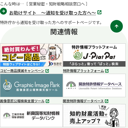
こんな時は…［ 営業秘密・知財戦略相談窓口へ ］
別
お助けサイト ～通知を受け取った方へ～
タ
ブ
特許庁から通知を受け取った方へのサポートページです。
で
開
関連情報
く
コピー商品撲滅キャンペーン
特許情報プラットフォーム
別
別
タ
タ
ブ
ブ
で
で
開
開
く
く
画像意匠公報検索支援ツール
開放特許情報データベース
別
別
タ
タ
ブ
ブ
で
で
開
開
く
く