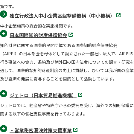
開
覧です。
く
別
独立行政法人中小企業基盤整備機構（中小機構）
タ
ブ
中小企業施策の総合的な実施機関です。
で
開
別
日本国際知的財産保護協会
く
タ
ブ
知的財産に関する国際的民間団体である国際知的財産保護協会
で
開
（AIPPI）の日本部会を母体として設立された一般社団法人で、AIPPIの
く
行う事業への協力、条約及び諸外国の国内法令についての調査・研究を
通して、国際的な知的財産制度の向上に貢献し、ひいては我が国の産業
及び経済の発展に寄与することを目的として活動しています。
別
ジェトロ（日本貿易推進機構）
タ
ブ
ジェトロでは、経産省や特許庁からの委託を受け、海外での知財保護に
で
開
関する以下の個社支援事業を行っております。
く
別
・営業秘密漏洩対策支援事業
タ