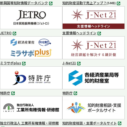
新興国等知財情報データバンク
知的財産活動で売上アップ？
MP4
(5 MB)
別
タ
ブ
で
開
く
JETRO
支援情報ヘッドライン
別
別
タ
タ
ブ
ブ
で
で
開
開
く
く
ミラサポplus
J-Net21
別
別
タ
タ
ブ
ブ
で
で
開
開
く
く
特許庁
特許庁
別
別
タ
タ
ブ
ブ
で
で
開
開
く
く
独立行政法人 工業所有権情報・研修館
知的財産相談・支援ポータルサイト
別
別