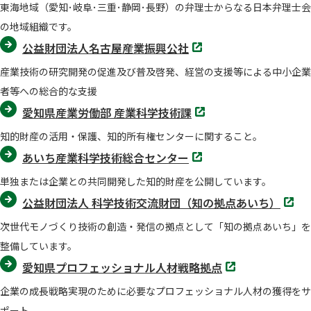
東海地域（愛知･岐阜･三重･静岡･長野）の弁理士からなる日本弁理士会
で
開
の地域組織です。
く
別
公益財団法人名古屋産業振興公社
タ
ブ
産業技術の研究開発の促進及び普及啓発、経営の支援等による中小企業
で
開
者等への総合的な支援
く
別
愛知県産業労働部 産業科学技術課
タ
ブ
知的財産の活用・保護、知的所有権センターに関すること。
で
開
別
あいち産業科学技術総合センター
く
タ
ブ
単独または企業との共同開発した知的財産を公開しています。
で
開
別
公益財団法人 科学技術交流財団（知の拠点あいち）
く
タ
ブ
次世代モノづくり技術の創造・発信の拠点として「知の拠点あいち」を
で
開
整備しています。
く
別
愛知県プロフェッショナル人材戦略拠点
タ
ブ
企業の成長戦略実現のために必要なプロフェッショナル人材の獲得をサ
で
開
ポート