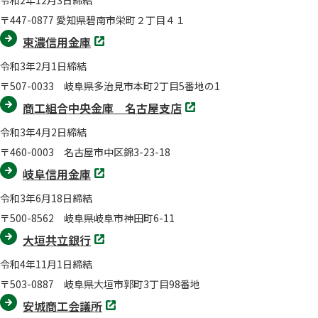
令和2年12月3日締結
で
開
〒447-0877 愛知県碧南市栄町２丁目４１
く
別
東濃信用金庫
タ
ブ
令和3年2月1日締結
で
開
〒507-0033 岐阜県多治見市本町2丁目5番地の1
く
別
商工組合中央金庫 名古屋支店
タ
ブ
令和3年4月2日締結
で
開
〒460-0003 名古屋市中区錦3-23-18
く
別
岐阜信用金庫
タ
ブ
令和3年6月18日締結
で
開
〒500-8562 岐阜県岐阜市神田町6-11
く
別
大垣共立銀行
タ
ブ
令和4年11月1日締結
で
開
〒503-0887 岐阜県大垣市郭町3丁目98番地
く
別
安城商工会議所
タ