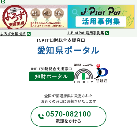
タ
タ
ブ
ブ
で
で
開
開
く
く
J-PlatPat 活用事例集
よろず支援拠点
別
別
INPIT知財総合支援窓口
タ
タ
ブ
愛知県ポータル
ブ
で
で
開
開
く
く
全国47都道府県に設定された
お近くの窓口にお繋ぎいたします
0570-082100
電話をかける