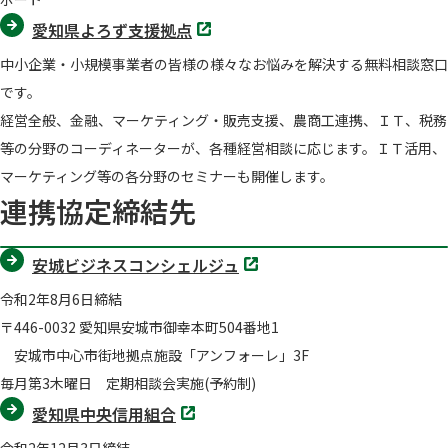
く
別
愛知県よろず支援拠点
タ
ブ
中小企業・小規模事業者の皆様の様々なお悩みを解決する無料相談窓口
で
開
です。
く
経営全般、金融、マーケティング・販売支援、農商工連携、ＩＴ、税務
等の分野のコーディネーターが、各種経営相談に応じます。ＩＴ活用、
マーケティング等の各分野のセミナーも開催します。
連携協定締結先
別
安城ビジネスコンシェルジュ
タ
ブ
令和2年8月6日締結
で
開
〒446-0032 愛知県安城市御幸本町504番地1
く
安城市中心市街地拠点施設「アンフォーレ」3F
毎月第3木曜日 定期相談会実施(予約制)
別
愛知県中央信用組合
タ
ブ