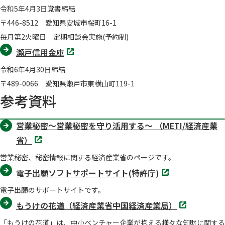
ブ
令和5年4月3日覚書締結
で
開
〒446-8512 愛知県安城市桜町16-1
く
毎月第2火曜日 定期相談会実施(予約制)
別
瀬戸信用金庫
タ
ブ
令和6年4月30日締結
で
開
〒489-0066 愛知県瀬戸市東横山町119-1
く
参考資料
営業秘密～営業秘密を守り活用する～ （METI/経済産業
別
省）
タ
ブ
営業秘密、秘密情報に関する経済産業省のページです。
で
開
別
電子出願ソフトサポートサイト(特許庁)
く
タ
ブ
電子出願のサポートサイトです。
で
開
別
もうけの花道（経済産業省中国経済産業局）
く
タ
ブ
「もうけの花道」は、中小ベンチャー企業が抱える様々な知財に関する
で