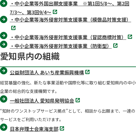
・中小企業等外国出願支援事業 ※第1回5/8～、第2回
ブ
で
別
7/3～、第3回9/4～
開
タ
く
・中小企業等海外侵害対策支援事業（模倣品対策支援）
ブ
で
別
開
タ
く
別
ブ
・中小企業等海外侵害対策支援事業（冒認商標対策）
タ
で
別
ブ
開
・中小企業等海外侵害対策支援事業（防衛型）
タ
で
く
愛知県内の組織
ブ
開
で
く
開
く
別
公益財団法人 あいち産業振興機構
タ
ブ
経営基盤の強化、新たな事業活動や国際化等に取り組む愛知県内の中小
で
開
企業の総合的な支援機関です。
く
別
一般社団法人 愛知県発明協会
タ
ブ
“知財のワンストップサービス拠点”として、相談から出願まで、一連の
で
開
サービスをご利用いただけます。
く
別
日本弁理士会東海支部
タ
ブ