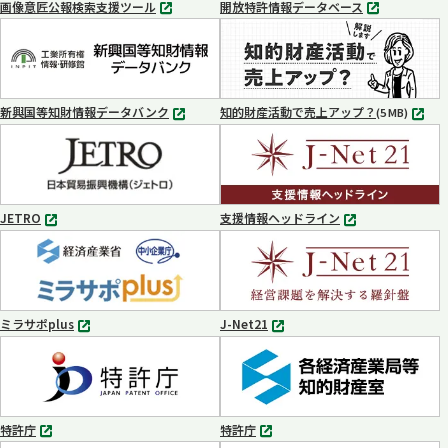
画像意匠公報検索支援ツール
開放特許情報データベース
別
別
タ
タ
ブ
ブ
で
で
開
開
く
く
新興国等知財情報データバンク
知的財産活動で売上アップ？
MP4
(5 MB)
別
タ
ブ
で
開
く
JETRO
支援情報ヘッドライン
別
別
タ
タ
ブ
ブ
で
で
開
開
く
く
ミラサポplus
J-Net21
別
別
タ
タ
ブ
ブ
で
で
開
開
く
く
特許庁
特許庁
別
別