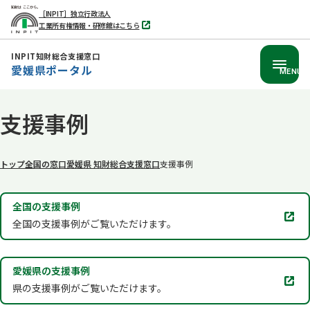
［INPIT］独立行政法人
工業所有権情報・研修館はこちら
別
タ
ブ
INPIT知財総合支援窓口
で
愛媛県ポータル
開
MENU
く
本
支援事例
文
へ
移
トップ
全国の窓口
愛媛県 知財総合支援窓口
支援事例
動
全国の支援事例
別
全国の支援事例がご覧いただけます。
タ
ブ
で
愛媛県の支援事例
開
別
県の支援事例がご覧いただけます。
く
タ