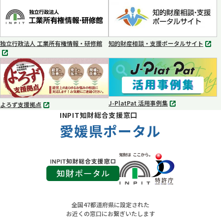
タ
タ
ブ
ブ
で
で
開
開
く
く
独立行政法人 工業所有権情報・研修館
知的財産相談・支援ポータルサイト
別
別
タ
タ
ブ
ブ
で
で
開
開
く
く
J-PlatPat 活用事例集
よろず支援拠点
別
別
INPIT知財総合支援窓口
タ
タ
ブ
愛媛県ポータル
ブ
で
で
開
開
く
く
全国47都道府県に設定された
お近くの窓口にお繋ぎいたします