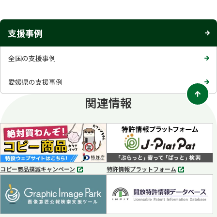
ブ
で
開
支援事例
く
全国の支援事例
愛媛県の支援事例
関連情報
コピー商品撲滅キャンペーン
特許情報プラットフォーム
別
別
タ
タ
ブ
ブ
で
で
開
開
く
く