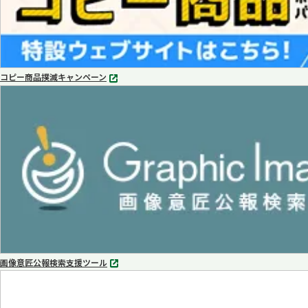
コピー商品撲滅キャンペーン
別
タ
ブ
で
開
く
画像意匠公報検索支援ツール
別
タ
ブ
で