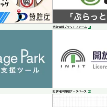
特許情報プラットフォーム
別
タ
ブ
で
開
く
開放特許情報データベース
別
タ
ブ
で