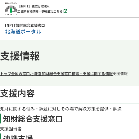
［INPIT］独立行政法人
工業所有権情報・研修館はこちら
別
タ
ブ
INPIT知財総合支援窓口
で
北海道ポータル
開
く
本
支援情報
文
へ
移
トップ
全国の窓口
北海道 知財総合支援窓口
相談・支援に関する情報
支援情報
動
支援内容
知財に関する悩み・課題に対しその場で解決方策を提供・解決
知財総合支援窓口
支援担当者
連携支援