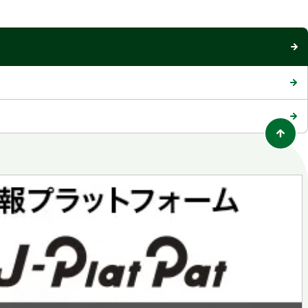
ブ
で
開
く