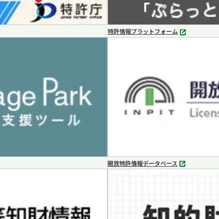
特許情報プラットフォーム
別
タ
ブ
で
開
く
開放特許情報データベース
別
タ
ブ
で
開
く