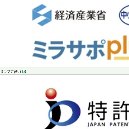
タ
ブ
で
開
く
ミラサポplus
別
タ
ブ
で
開
く