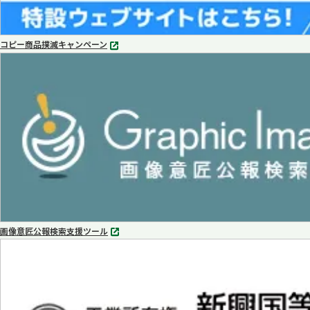
コピー商品撲滅キャンペーン
別
タ
ブ
で
開
く
画像意匠公報検索支援ツール
別
タ
ブ
で
開
く