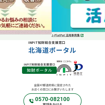
J-PlatPat 活用事例集
別
タ
INPIT知財総合支援窓口
ブ
北海道ポータル
で
開
く
全国47都道府県に設定された
お近くの窓口にお繋ぎいたします
0570-082100
電話をかける