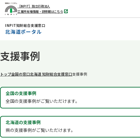
［INPIT］独立行政法人
工業所有権情報・研修館はこちら
別
タ
ブ
INPIT知財総合支援窓口
で
北海道ポータル
開
く
本
支援事例
文
へ
移
トップ
全国の窓口
北海道 知財総合支援窓口
支援事例
動
全国の支援事例
全国の支援事例がご覧いただけます。
北海道の支援事例
県の支援事例がご覧いただけます。