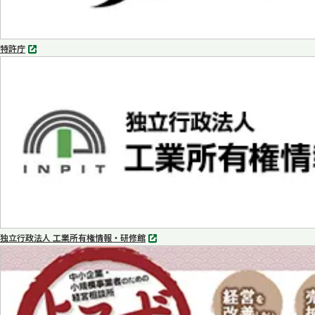
特許庁
別
タ
ブ
で
開
く
独立行政法人 工業所有権情報・研修館
別
タ
ブ
で
開
く