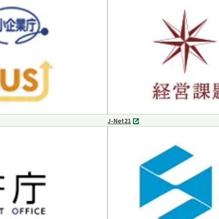
タ
ブ
で
開
く
J-Net21
別
タ
ブ
で
開
く