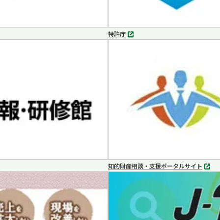
特許庁
別
タ
ブ
で
開
く
知的財産相談・支援ポータルサイト
別
タ
ブ
で
開
く