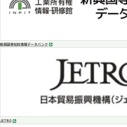
新興国等知財情報データバンク
別
タ
ブ
で
開
く
JETRO
別