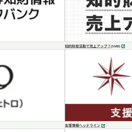
知的財産活動で売上アップ？
MP4
(5 MB)
支援情報ヘッドライン
別