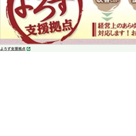
よろず支援拠点
別
タ
ブ
で
開
く