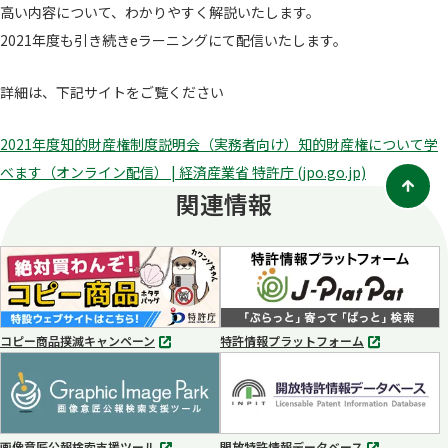
高い内容について、わかりやすく解説いたします。
2021年度も引き続きeラーニングにて配信いたします。
詳細は、下記サイトをご覧ください
2021年度知的財産権制度説明会（実務者向け）知的財産権について学
べます（オンライン配信） | 経済産業省 特許庁 (jpo.go.jp)
関連情報
コピー商品撲滅キャンペーン
特許情報プラットフォーム
別
別
タ
タ
ブ
ブ
で
で
開
開
く
く
画像意匠公報検索支援ツール
開放特許情報データベース