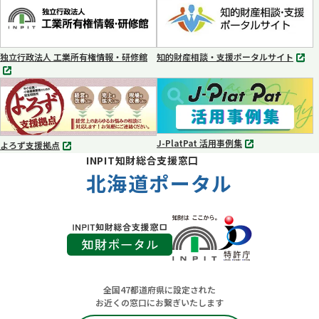
タ
タ
ブ
ブ
で
で
開
開
く
く
独立行政法人 工業所有権情報・研修館
知的財産相談・支援ポータルサイト
別
別
タ
タ
ブ
ブ
で
で
開
開
く
く
J-PlatPat 活用事例集
よろず支援拠点
別
別
INPIT知財総合支援窓口
タ
タ
ブ
北海道ポータル
ブ
で
で
開
開
く
く
全国47都道府県に設定された
お近くの窓口にお繋ぎいたします