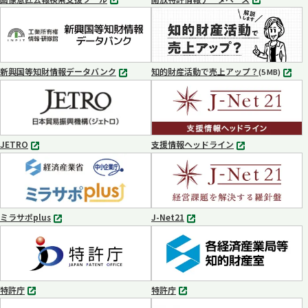
別
別
タ
タ
ブ
ブ
で
で
開
開
く
く
新興国等知財情報データバンク
知的財産活動で売上アップ？
MP4
(5 MB)
別
タ
ブ
で
開
く
JETRO
支援情報ヘッドライン
別
別
タ
タ
ブ
ブ
で
で
開
開
く
く
ミラサポplus
J-Net21
別
別
タ
タ
ブ
ブ
で
で
開
開
く
く
特許庁
特許庁
別
別