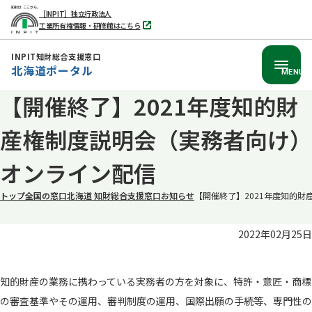
［INPIT］独立行政法人
工業所有権情報・研修館はこちら
別
タ
ブ
INPIT知財総合支援窓口
で
北海道ポータル
開
MENU
く
【開催終了】2021年度知的財
本
文
産権制度説明会（実務者向け）
へ
移
オンライン配信
動
トップ
全国の窓口
北海道 知財総合支援窓口
お知らせ
【開催終了】2021年度知的
2022年02月25日
知的財産の業務に携わっている実務者の方を対象に、特許・意匠・商標
の審査基準やその運用、審判制度の運用、国際出願の手続等、専門性の