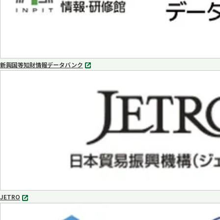
新興国等知財情報データバンク
別
タ
ブ
で
開
く
JETRO
別
タ
ブ