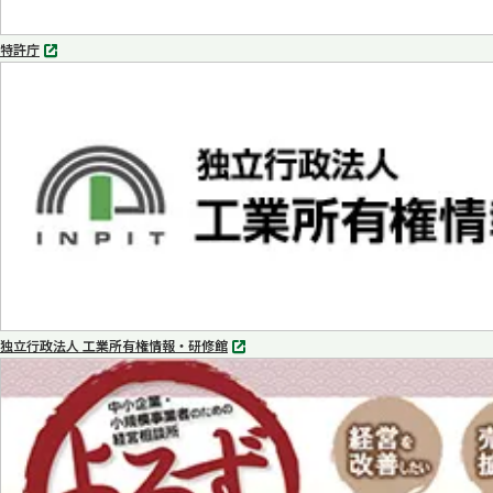
特許庁
別
タ
ブ
で
開
く
独立行政法人 工業所有権情報・研修館
別
タ
ブ
で
開
く