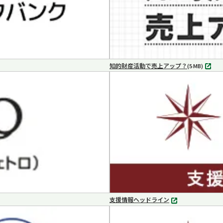
知的財産活動で売上アップ？
MP4
(5 MB)
支援情報ヘッドライン
別
タ
ブ