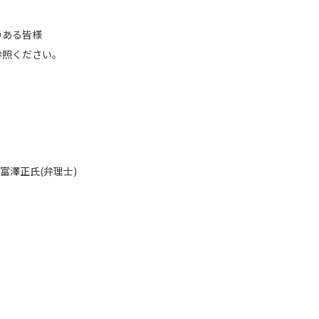
のある皆様
参照ください。
澤正氏(弁理士)