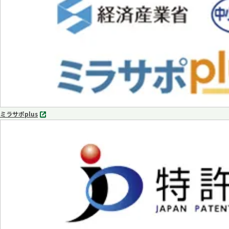
で
開
く
ミラサポplus
別
タ
ブ
で
開
く