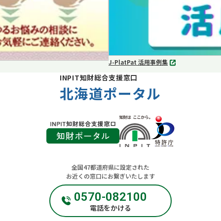
J-PlatPat 活用事例集
別
タ
INPIT知財総合支援窓口
ブ
北海道ポータル
で
開
く
全国47都道府県に設定された
お近くの窓口にお繋ぎいたします
0570-082100
電話をかける