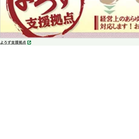
よろず支援拠点
別
タ
ブ
で
開
く