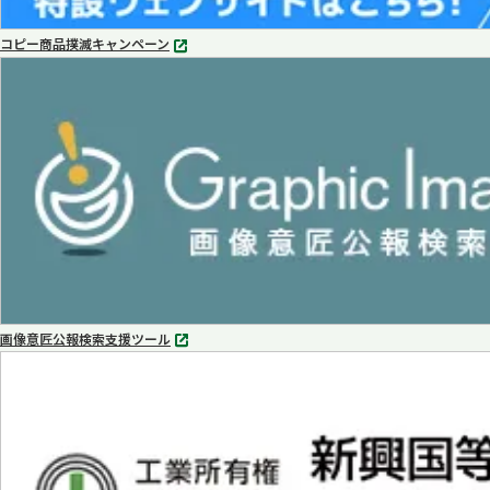
コピー商品撲滅キャンペーン
別
タ
ブ
で
開
く
画像意匠公報検索支援ツール
別
タ
ブ
で
開
く