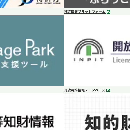
特許情報プラットフォーム
別
タ
ブ
で
開
く
開放特許情報データベース
別
タ
ブ
で
開
く