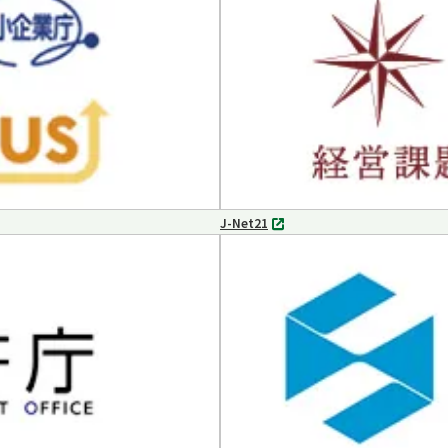
で
開
く
J-Net21
別
タ
ブ
で
開
く