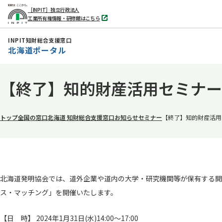
［INPIT］独立行政法人
工業所有権情報・研修館はこちら
別
タ
ブ
INPIT知財総合支援窓口
で
北海道ポータル
開
く
本
【終了】知的財産活用セミナー
文
へ
移
トップ
全国の窓口
北海道 知財総合支援窓口
お知らせ
セミナー
【終了】知的財産活用
動
北海道発明協会では、道外企業や道内の大学・研究機関等が保有する開
ス・マッチング」を開催いたします。
【日 時】 2024年1月31日(水)14:00～17:00