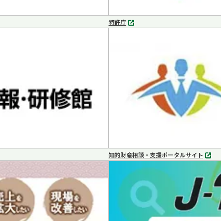
特許庁
別
タ
ブ
で
開
く
知的財産相談・支援ポータルサイト
別
タ
ブ
で
開
く