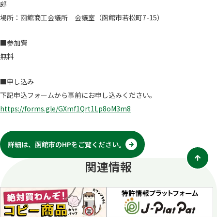
郎
場所：函館商工会議所 会議室（函館市若松町7-15）
■参加費
無料
■申し込み
下記申込フォームから事前にお申し込みください。
https://forms.gle/GXmf1Qrt1Lp8oM3m8
詳細は、函館市のHPをご覧ください。
別
タ
関連情報
ブ
で
開
く