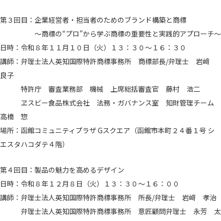
第３回目：企業経営者・担当者のためのブランド構築と商標
～商標の“プロ”から学ぶ商標の重要性と実践的アプローチ～
日時：令和８年１１月１０日（火）１３：３０～１６：３０
講師：弁理士法人英知国際特許商標事務所 商標部長/弁理士 岩﨑
良子
特許庁 審査業務部 機械 上席総括審査官 藤村 浩二
ヱスビー食品株式会社 法務・ガバナンス室 知財管理チーム
高橋 惣
場所：函館コミュニティプラザ Gスクエア（函館市本町２４番１号 シ
エスタハコダテ４階）
第４回目：製品の魅力を高めるデザイン
日時：令和８年１２月８日（火）１３：３０～１６：００
講師：弁理士法人英知国際特許商標事務所 所長/弁理士 岩﨑 孝治
弁理士法人英知国際特許商標事務所 意匠顧問弁理士 永芳 太