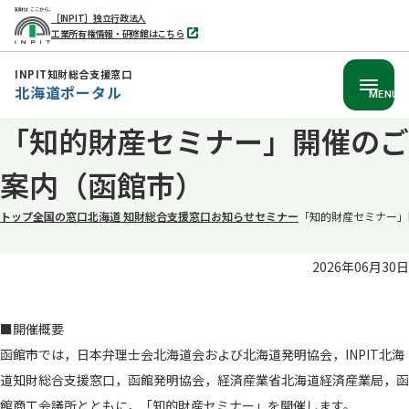
［INPIT］独立行政法人
工業所有権情報・研修館はこちら
別
タ
ブ
INPIT知財総合支援窓口
で
北海道ポータル
開
MENU
く
本
「知的財産セミナー」開催のご
文
案内（函館市）
へ
移
トップ
全国の窓口
北海道 知財総合支援窓口
お知らせ
セミナー
「知的財産セミナー」
動
2026年06月30日
■開催概要
函館市では，日本弁理士会北海道会および北海道発明協会，INPIT北海
道知財総合支援窓口，函館発明協会，経済産業省北海道経済産業局，函
館商工会議所とともに，「知的財産セミナー」を開催します。