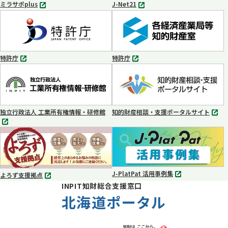
ミラサポplus
J-Net21
別
別
タ
タ
ブ
ブ
で
で
開
開
く
く
特許庁
特許庁
別
別
タ
タ
ブ
ブ
で
で
開
開
く
く
独立行政法人 工業所有権情報・研修館
知的財産相談・支援ポータルサイト
別
別
タ
タ
ブ
ブ
で
で
開
開
く
く
J-PlatPat 活用事例集
よろず支援拠点
別
別
INPIT知財総合支援窓口
タ
タ
ブ
北海道ポータル
ブ
で
で
開
開
く
く