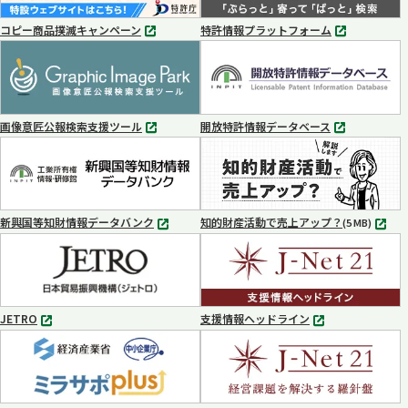
コピー商品撲滅キャンペーン
特許情報プラットフォーム
別
別
タ
タ
ブ
ブ
で
で
開
開
く
く
画像意匠公報検索支援ツール
開放特許情報データベース
別
別
タ
タ
ブ
ブ
で
で
開
開
く
く
新興国等知財情報データバンク
知的財産活動で売上アップ？
MP4
(5 MB)
別
タ
ブ
で
開
く
JETRO
支援情報ヘッドライン
別
別
タ
タ
ブ
ブ
で
で
開
開
く
く