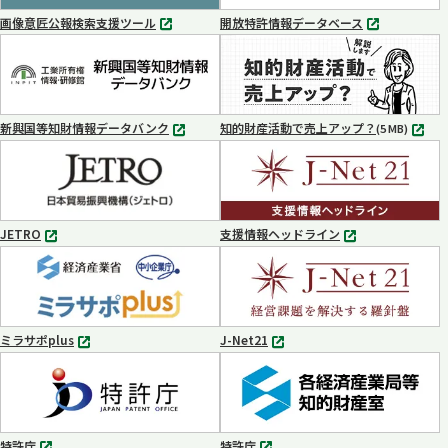
く
く
画像意匠公報検索支援ツール
開放特許情報データベース
別
別
タ
タ
ブ
ブ
で
で
開
開
く
く
新興国等知財情報データバンク
知的財産活動で売上アップ？
MP4
(5 MB)
別
タ
ブ
で
開
く
JETRO
支援情報ヘッドライン
別
別
タ
タ
ブ
ブ
で
で
開
開
く
く
ミラサポplus
J-Net21
別
別
タ
タ
ブ
ブ
で
で
開
開
く
く
特許庁
特許庁