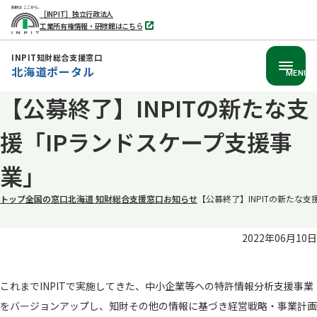
［INPIT］独立行政法人
工業所有権情報・研修館はこちら
別
タ
ブ
INPIT知財総合支援窓口
で
北海道ポータル
開
MENU
く
【公募終了】INPITの新たな支
本
文
援「IPランドスケープ支援事
へ
移
業」
動
トップ
全国の窓口
北海道 知財総合支援窓口
お知らせ
【公募終了】INPITの新たな
2022年06月10日
これまでINPITで実施してきた、中小企業等への特許情報分析支援事業
をバージョンアップし、知財その他の情報に基づき経営戦略・事業計画