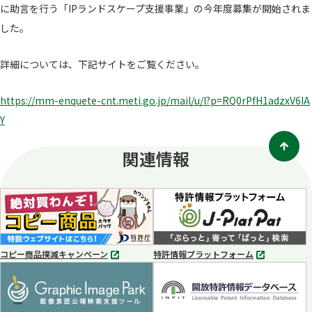
に助言を行う「IPランドスケープ支援事業」の今年度募集が開始されま
した。
詳細については、下記サイトをご覧ください。
https://mm-enquete-cnt.meti.go.jp/mail/u/l?p=RQ0rPfH1adzxV6IA
Y
関連情報
コピー商品撲滅キャンペーン
特許情報プラットフォーム
別
別
タ
タ
ブ
ブ
で
で
開
開