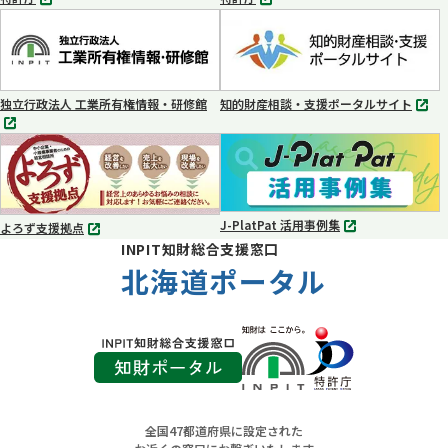
別
別
タ
タ
ブ
ブ
で
で
開
開
く
く
独立行政法人 工業所有権情報・研修館
知的財産相談・支援ポータルサイト
別
別
タ
タ
ブ
ブ
で
で
開
開
く
く
J-PlatPat 活用事例集
よろず支援拠点
別
別
INPIT知財総合支援窓口
タ
タ
ブ
北海道ポータル
ブ
で
で
開
開
く
く
全国47都道府県に設定された