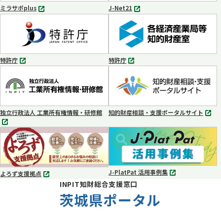
く
く
ミラサポplus
J-Net21
別
別
タ
タ
ブ
ブ
で
で
開
開
く
く
特許庁
特許庁
別
別
タ
タ
ブ
ブ
で
で
開
開
く
く
独立行政法人 工業所有権情報・研修館
知的財産相談・支援ポータルサイト
別
別
タ
タ
ブ
ブ
で
で
開
開
く
く
J-PlatPat 活用事例集
よろず支援拠点
別
別
INPIT知財総合支援窓口
タ
タ
ブ
茨城県ポータル
ブ
で
で
開
開
く
く