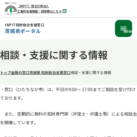
［INPIT］独立行政法人
工業所有権情報・研修館はこちら
別
タ
ブ
INPIT知財総合支援窓口
で
茨城県ポータル
開
MENU
く
本
相談・支援に関する情報
文
へ
移
トップ
全国の窓口
茨城県 知財総合支援窓口
相談・支援に関する情報
動
・窓口（ひたちなか市）は、平日の9:00～ 17:00までご相談を受け付け
ております。
また、定期的に無料の知財専門家（弁理士・弁護士等）による相談会
を開催しています。