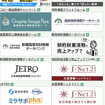
コピー商品撲滅キャンペーン
特許情報プラットフォーム
別
別
タ
タ
ブ
ブ
で
で
開
開
く
く
画像意匠公報検索支援ツール
開放特許情報データベース
別
別
タ
タ
ブ
ブ
で
で
開
開
く
く
新興国等知財情報データバンク
知的財産活動で売上アップ？
MP4
(5 MB)
別
タ
ブ
で
開
く
JETRO
支援情報ヘッドライン
別
別
タ
タ
ブ
ブ
で
で
開
開