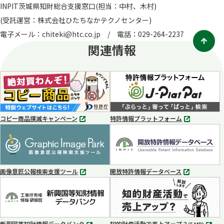
INPIT茨城県知財総合支援窓口(担当：中村、木村)
(受託運営：株式会社ひたちなかテクノセンター)
電子メール：chiteki@htc.co.jp / 電話：029-264-2237
関連情報
コピー商品撲滅キャンペーン
特許情報プラットフォーム
別
別
タ
タ
ブ
ブ
で
で
開
開
く
く
画像意匠公報検索支援ツール
開放特許情報データベース
別
別
タ
タ
ブ
ブ
で
で
開
開
く
く
新興国等知財情報データバンク
知的財産活動で売上アップ？
MP4