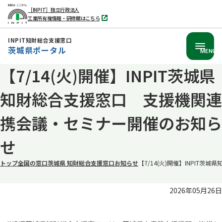
［INPIT］独立行政法人
工業所有権情報・研修館はこちら
別
タ
ブ
INPIT知財総合支援窓口
で
茨城県ポータル
開
MENU
く
【7/14(火)開催】INPIT茨城県
本
文
知財総合支援窓口 支援機関連
へ
移
携会議・セミナー開催のお知ら
動
せ
トップ
全国の窓口
茨城県 知財総合支援窓口
お知らせ
【7/14(火)開催】INPIT
2026年05月26日