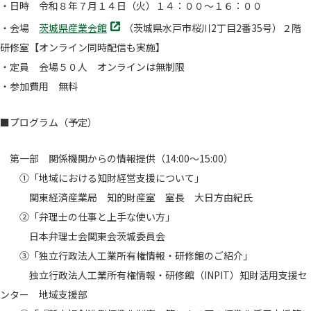
・日時 令和８年７月１４日（火）１４：００～１６：００
別
・会場
茨城県産業会館
（茨城県水戸市桜川2丁目2番35号）２階
タ
研修室【オンライン同時配信も実施】
ブ
・定員 会場５０人 オンラインは無制限
で
開
・参加費用 無料
く
■プログラム（予定）
第一部 関係機関からの情報提供（14:00～15:00）
①「地域における知財経営支援について」
関東経済産業局 知的財産室 室長 大日方由紀氏
②「弁理士の仕事と上手な使い方」
日本弁理士会関東会茨城委員会
③「独立行政法人工業所有権情報・研修館のご紹介」
独立行政法人工業所有権情報・研修館（INPIT）知財活用支援セ
ンター 地域支援部