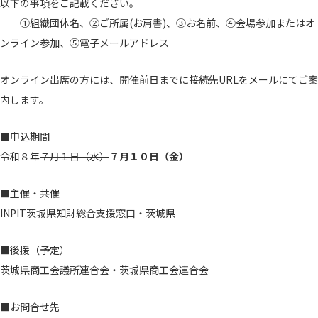
以下の事項をご記載ください。
で
く
く
開
①組織団体名、②ご所属(お肩書)、③お名前、④会場参加またはオ
く
ンライン参加、⑤電子メールアドレス
オンライン出席の方には、開催前日までに接続先URLをメールにてご案
内します。
■申込期間
令和８年
７月１日（水）
７月１０日（金）
■主催・共催
INPIT茨城県知財総合支援窓口・茨城県
■後援（予定）
茨城県商工会議所連合会・茨城県商工会連合会
■お問合せ先