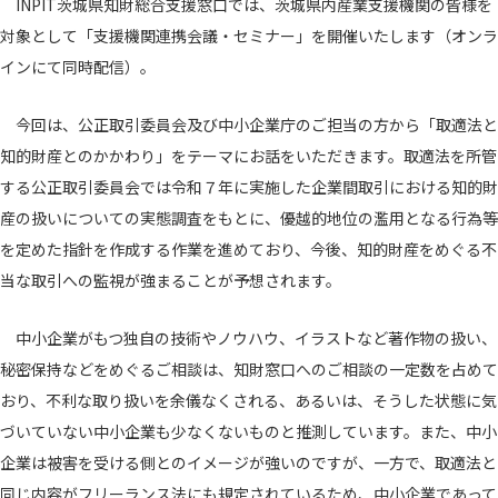
INPIT茨城県知財総合支援窓口では、茨城県内産業支援機関の皆様を
対象として「支援機関連携会議・セミナー」を開催いたします（オンラ
インにて同時配信）。
今回は、公正取引委員会及び中小企業庁のご担当の方から「取適法と
知的財産とのかかわり」をテーマにお話をいただきます。取適法を所管
する公正取引委員会では令和７年に実施した企業間取引における知的財
産の扱いについての実態調査をもとに、優越的地位の濫用となる行為等
を定めた指針を作成する作業を進めており、今後、知的財産をめぐる不
当な取引への監視が強まることが予想されます。
中小企業がもつ独自の技術やノウハウ、イラストなど著作物の扱い、
秘密保持などをめぐるご相談は、知財窓口へのご相談の一定数を占めて
おり、不利な取り扱いを余儀なくされる、あるいは、そうした状態に気
づいていない中小企業も少なくないものと推測しています。また、中小
企業は被害を受ける側とのイメージが強いのですが、一方で、取適法と
同じ内容がフリーランス法にも規定されているため、中小企業であって