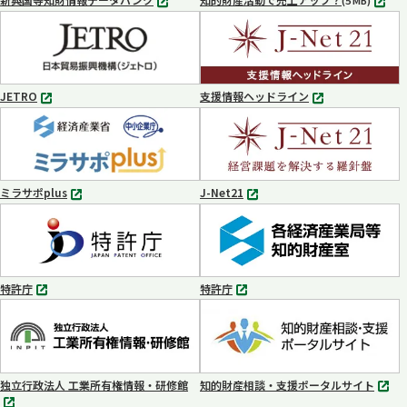
(5 MB)
別
タ
ブ
で
開
く
JETRO
支援情報ヘッドライン
別
別
タ
タ
ブ
ブ
で
で
開
開
く
く
ミラサポplus
J-Net21
別
別
タ
タ
ブ
ブ
で
で
開
開
く
く
特許庁
特許庁
別
別
タ
タ
ブ
ブ
で
で
開
開
く
く
独立行政法人 工業所有権情報・研修館
知的財産相談・支援ポータルサイト
別
別