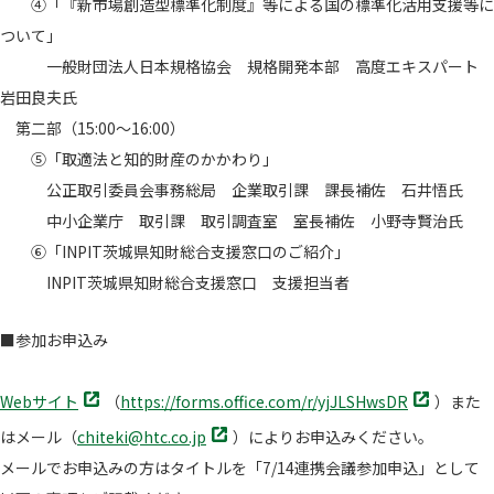
④「『新市場創造型標準化制度』等による国の標準化活用支援等に
ついて」
一般財団法人日本規格協会 規格開発本部 高度エキスパート
岩田良夫氏
第二部（15:00～16:00）
⑤「取適法と知的財産のかかわり」
公正取引委員会事務総局 企業取引課 課長補佐 石井悟氏
中小企業庁 取引課 取引調査室 室長補佐 小野寺賢治氏
⑥「INPIT茨城県知財総合支援窓口のご紹介」
INPIT茨城県知財総合支援窓口 支援担当者
■参加お申込み
別
別
Webサイト
（
https://forms.office.com/r/yjJLSHwsDR
）また
タ
タ
別
はメール（
chiteki@htc.co.jp
）によりお申込みください。
ブ
ブ
タ
メールでお申込みの方はタイトルを「7/14連携会議参加申込」として
で
で
ブ
開
開