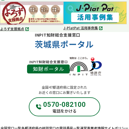
タ
タ
ブ
ブ
で
で
開
開
く
く
J-PlatPat 活用事例集
よろず支援拠点
別
別
INPIT知財総合支援窓口
タ
タ
ブ
茨城県ポータル
ブ
で
で
開
開
く
く
全国47都道府県に設定された
お近くの窓口にお繋ぎいたします
0570-082100
電話をかける
全国窓口一覧
各都道府県の相談窓口の電話番号一覧
運営事業者情報
サイトポリシー