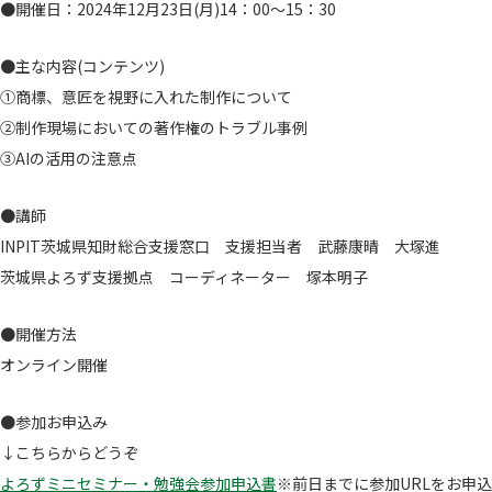
●開催日：2024年12月23日(月)14：00～15：30
●主な内容(コンテンツ)
①商標、意匠を視野に入れた制作について
②制作現場においての著作権のトラブル事例
③AIの活用の注意点
●講師
INPIT茨城県知財総合支援窓口 支援担当者 武藤康晴 大塚進
茨城県よろず支援拠点 コーディネーター 塚本明子
●開催方法
オンライン開催
●参加お申込み
↓こちらからどうぞ
よろずミニセミナー・勉強会参加申込書
※前日までに参加URLをお申込