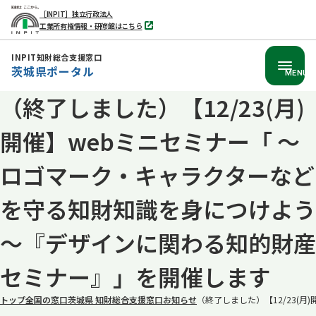
［INPIT］独立行政法人
工業所有権情報・研修館はこちら
別
タ
ブ
INPIT知財総合支援窓口
で
茨城県ポータル
開
MENU
く
（終了しました）【12/23(月)
本
文
開催】webミニセミナー「 ～
へ
移
ロゴマーク・キャラクターなど
動
を守る知財知識を身につけよう
～『デザインに関わる知的財産
セミナー』」を開催します
トップ
全国の窓口
茨城県 知財総合支援窓口
お知らせ
（終了しました）【12/23(