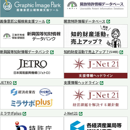
ブ
ブ
で
で
開
開
く
く
画像意匠公報検索支援ツール
開放特許情報データベース
別
別
タ
タ
ブ
ブ
で
で
開
開
く
く
新興国等知財情報データバンク
知的財産活動で売上アップ？
MP4
(5 MB)
別
タ
ブ
で
開
く
JETRO
支援情報ヘッドライン
別
別
タ
タ
ブ
ブ
で
で
開
開
く
く
ミラサポplus
J-Net21
別
別
タ
タ
ブ
ブ