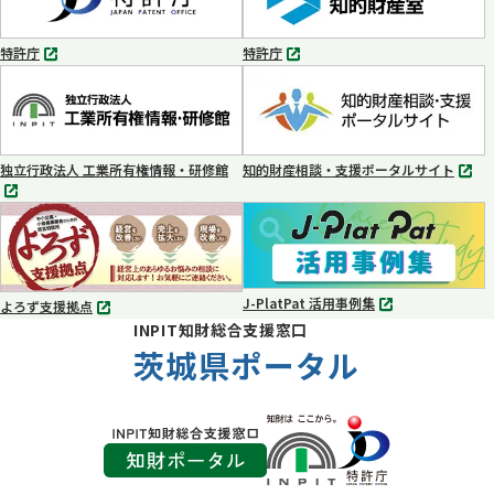
で
で
開
開
く
く
特許庁
特許庁
別
別
タ
タ
ブ
ブ
で
で
開
開
く
く
独立行政法人 工業所有権情報・研修館
知的財産相談・支援ポータルサイト
別
別
タ
タ
ブ
ブ
で
で
開
開
く
く
J-PlatPat 活用事例集
よろず支援拠点
別
別
INPIT知財総合支援窓口
タ
タ
ブ
茨城県ポータル
ブ
で
で
開
開
く
く