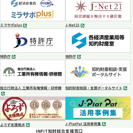
タ
タ
ブ
ブ
で
で
開
開
く
く
ミラサポplus
J-Net21
別
別
タ
タ
ブ
ブ
で
で
開
開
く
く
特許庁
特許庁
別
別
タ
タ
ブ
ブ
で
で
開
開
く
く
独立行政法人 工業所有権情報・研修館
知的財産相談・支援ポータルサイト
別
別
タ
タ
ブ
ブ
で
で
開
開
く
く
J-PlatPat 活用事例集
よろず支援拠点
別
別
INPIT知財総合支援窓口
タ