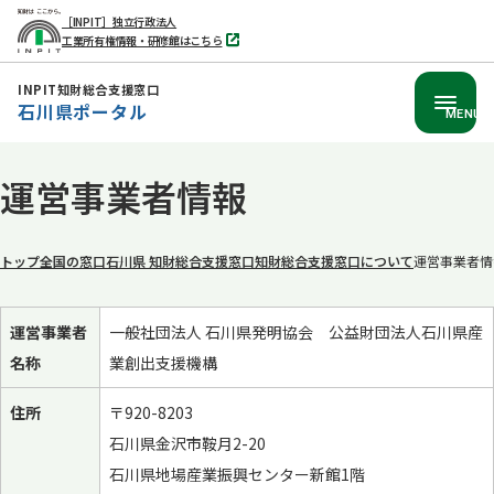
［INPIT］独立行政法人
工業所有権情報・研修館はこちら
別
タ
ブ
INPIT知財総合支援窓口
で
石川県ポータル
開
MENU
く
本
運営事業者情報
文
へ
移
トップ
全国の窓口
石川県 知財総合支援窓口
知財総合支援窓口について
運営事業者情
動
運営事業者
一般社団法人 石川県発明協会 公益財団法人石川県産
名称
業創出支援機構
住所
〒920-8203
石川県金沢市鞍月2-20
石川県地場産業振興センター新館1階