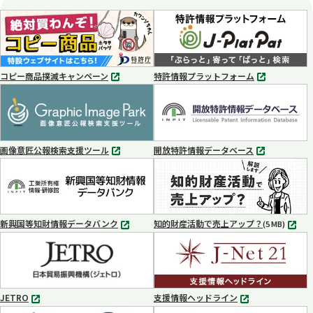
コピー商品撲滅キャンペーン
特許情報プラットフォーム
別
別
タ
タ
ブ
ブ
で
で
開
開
く
く
画像意匠公報検索支援ツール
開放特許情報データベース
別
別
タ
タ
ブ
ブ
で
で
開
開
く
く
新興国等知財情報データバンク
知的財産活動で売上アップ？
MP4
(5 MB)
別
タ
ブ
で
開
く
JETRO
支援情報ヘッドライン
別
別